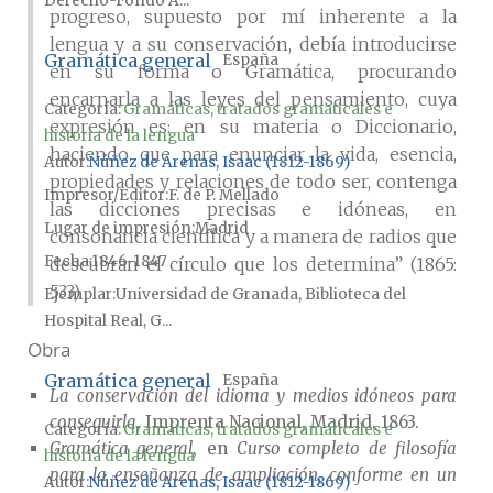
Derecho-Fondo A...
progreso, supuesto por mí inherente a la
lengua y a su conservación, debía introducirse
Gramática general
España
en su forma o Gramática, procurando
encarnarla a las leyes del pensamiento, cuya
Categoría:
Gramáticas, tratados gramaticales e
expresión es: en su materia o Diccionario,
historia de la lengua
haciendo que para enunciar la vida, esencia,
Autor
Núñez de Arenas, Isaac (1812-1869)
propiedades y relaciones de todo ser, contenga
Impresor/Editor
F. de P. Mellado
las dicciones precisas e idóneas, en
Lugar de impresión
Madrid
consonancia científica y a manera de radios que
Fecha
1846-1847
descubran el círculo que los determina” (1865:
533).
Ejemplar
Universidad de Granada, Biblioteca del
Hospital Real, G...
Obra
Gramática general
España
La conservación del idioma y medios idóneos para
conseguirla
, Imprenta Nacional, Madrid, 1863.
Categoría:
Gramáticas, tratados gramaticales e
Gramática general
, en
Curso completo de filosofía
historia de la lengua
para la enseñanza de ampliación, conforme en un
Autor
Núñez de Arenas, Isaac (1812-1869)