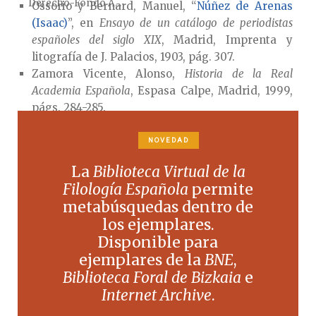
Derecho-Fondo A...
Ossorio y Bernard, Manuel, “
Núñez de Arenas
(Isaac)
”, en
Ensayo de un catálogo de periodistas
españoles del siglo XIX
, Madrid, Imprenta y
litografía de J. Palacios, 1903, pág. 307.
Zamora Vicente, Alonso,
Historia de la Real
Academia Española
, Espasa Calpe,
Madrid,
1999,
págs. 284-285.
Zamorano Aguilar, Alfonso, “
Isaac Núñez de
Arenas y el racionalismo lingüístico:
comentario
NOVEDAD
historiográfico de un fragmento de su gramática
La
Biblioteca Virtual de la
general (1847)
”, en C. Pérez Cordón y J. L.
Filología Española
permite
Ramírez Luengo (eds.),
El español en sus
metabúsquedas dentro de
textosmanual de comentarios lingüísticos e
los ejemplares.
historiográficos
, Axac,
Lugo,
2007, págs. 145-164.
Disponible para
ejemplares de la
BNE
,
M.ª Ángeles García Aranda
Biblioteca Foral de Bizkaia
e
Internet Archive
.