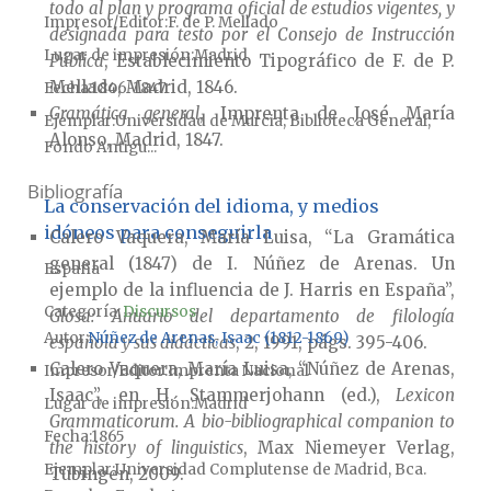
todo al plan y programa oficial de estudios vigentes, y
Impresor/Editor
F. de P. Mellado
designada para testo por el Consejo de Instrucción
Lugar de impresión
Madrid
Pública
, Establecimiento Tipográfico de F. de P.
Mellado,
Madrid,
1846
.
Fecha
1846-1847
Gramática general
, Imprenta de José María
Ejemplar
Universidad de Murcia, Biblioteca General,
Alonso,
Madrid,
1847.
Fondo Antigu...
Bibliografía
La conservación del idioma, y medios
idóneos para conseguirla
Calero Vaquera, María Luisa, “La Gramática
general (1847) de I. Núñez de Arenas. Un
España
ejemplo de la influencia de J. Harris en España”,
Categoría:
Discursos
Glosa: Anuario del departamento de filología
Autor
Núñez de Arenas, Isaac (1812-1869)
española y sus didácticas
, 2, 1991, págs. 395-406.
Calero Vaquera, María Luisa, “Núñez de Arenas,
Impresor/Editor
Imprenta Nacional
Isaac”, en H. Stammerjohann (ed.),
Lexicon
Lugar de impresión
Madrid
Grammaticorum. A bio-bibliographical companion to
Fecha
1865
the history of linguistics
, Max Niemeyer Verlag,
Ejemplar
Universidad Complutense de Madrid, Bca.
Tübingen, 2009.