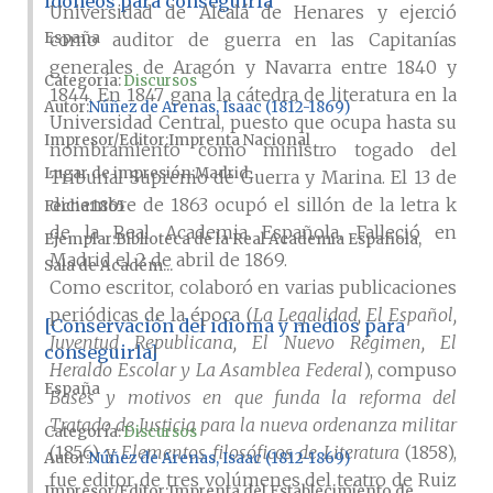
idóneos para conseguirla
Universidad de Alcalá de Henares y ejerció
España
como auditor de guerra en las Capitanías
generales de Aragón y Navarra entre 1840 y
Categoría:
Discursos
1844. En 1847 gana la cátedra de literatura en la
Autor
Núñez de Arenas, Isaac (1812-1869)
Universidad Central, puesto que ocupa hasta su
Impresor/Editor
Imprenta Nacional
nombramiento como ministro togado del
Lugar de impresión
Madrid
Tribunal Supremo de Guerra y Marina. El 13 de
diciembre de 1863 ocupó el sillón de la letra k
Fecha
1865
de la Real Academia Española. Falleció en
Ejemplar
Biblioteca de la Real Academia Española,
Madrid el 2 de abril de 1869.
Sala de Académ...
Como escritor, colaboró en varias publicaciones
periódicas de la época (
La Legalidad, El Español,​
[Conservación del idioma y medios para
Juventud Republicana, El Nuevo Régimen, El
conseguirla]
Heraldo Escolar y La Asamblea Federal
), compuso
España
Bases y motivos en que funda la reforma del
Tratado de Justicia para la nueva ordenanza militar
Categoría:
Discursos
(1856) y
Elementos filosóficos de Literatura
(1858),
Autor
Núñez de Arenas, Isaac (1812-1869)
fue editor de tres volúmenes del teatro de Ruiz
Impresor/Editor
Imprenta del Establecimiento de