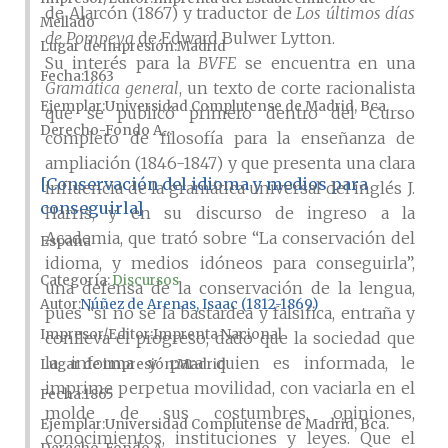
de Alarcón (1867) y traductor de
Los últimos días
Mellado
de Pompeya
de Edward Bulwer Lytton.
Lugar de impresión
Madrid
Su interés para la
BVFE
se encuentra en una
Fecha
1863
Gramática general
, un texto de corte racionalista
Ejemplar
Universidad Complutense de Madrid, Bca.
que se publicó primero dentro del Curso
Derecho-Fondo A...
completo de filosofía para la enseñanza de
ampliación (1846-1847) y que presenta una clara
[Conservación del idioma y medios para
influencia de la gramática universal del inglés J.
conseguirla]
Harris, y en su discurso de ingreso a la
Academia, que trató sobre “La conservación del
España
idioma, y medios idóneos para conseguirla”,
Categoría:
Discursos
una defensa de la conservación de la lengua,
Autor
Núñez de Arenas, Isaac (1812-1869)
pues “si no se la bastardea y falsifica, entraña y
Impresor/Editor
Imprenta Nacional
conlleva el progreso, dado que la sociedad que
la informa y para quien es informada, le
Lugar de impresión
Madrid
imprime perpetua movilidad, con vaciarla en el
Fecha
1865
molde de sus costumbres, opiniones,
Ejemplar
Universidad Complutense de Madrid, Bca.
conocimientos, instituciones y leyes. Que el