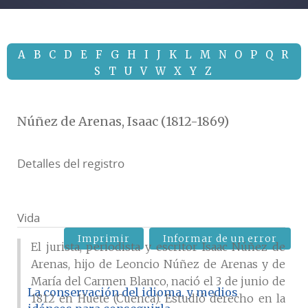
A
B
C
D
E
F
G
H
I
J
K
L
M
N
O
P
Q
R
S
T
U
V
W
X
Y
Z
Núñez de Arenas, Isaac (1812-1869)
Detalles del registro
Vida
Imprimir
Informar de un error
El jurista, periodista y escritor Isaac Núñez de
Arenas, hijo de Leoncio Núñez de Arenas y de
María del Carmen Blanco, nació el 3 de junio de
La conservación del idioma, y medios
1812 en Huete (Cuenca). Estudió derecho en la