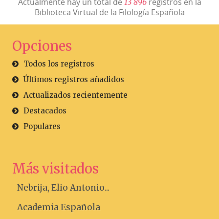
Actualmente hay un total de
registros en la
1
3
8
9
6
Biblioteca Virtual de la Filología Española
Opciones
Todos los registros
Últimos registros añadidos
Actualizados recientemente
Destacados
Populares
Más visitados
Nebrija, Elio Antonio...
Academia Española