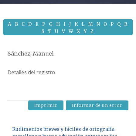
A
B
C
D
E
F
G
H
I
J
K
L
M
N
O
P
Q
R
S
T
U
V
W
X
Y
Z
Sánchez, Manuel
Detalles del registro
Imprimir
Informar de un error
Rudimentos breves y fáciles de ortografía