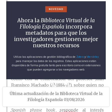
en la creación del Mexican Information Bureau,
una agencia destinada a la compra de tierras y al
NOVEDAD
establecimiento de empresas colonizadoras y
Ahora la
Biblioteca Virtual de la
de propiedades mineras.
Filología Española
incorpora
La única obra de Frederic R. Guernsey de la que
metadatos para que los
tenemos constancia fue su
A.B.C. Spanish phrase
investigadores gestionen mejor
book, for american travellers in Mexico and all
nuestros recursos
spanish-speaking countries
(1884), un volumen
publicado gracias al contrato con las compañías
Utiliza las aplicaciones de gestión bibliográfica de
Zotero
y
Mendeley
ferroviarias de Mexican Central, de Mexican
para manejar los datos de los registros. Estas aplicaciones están
disponibles de forma gratuita tanto para escritorio como en extensiones
National y de Artchison, Topeka y Santa Fe. La
que pueden agregarse a los navegadores web.
portada del volumen nos indica que Guernsey
contó con la colaboración del profesor Juan
Fransisco Machado (¿?-1884-¿?), sobre quien no
hemos podido recabar información aunque
Última actualización de la Biblioteca Virtual de la
presuponemos que su ascendencia era hispana
Filología Española 03/08/2026
y que pudo haber residido en México. El
Spanish phrase book
responde al interés