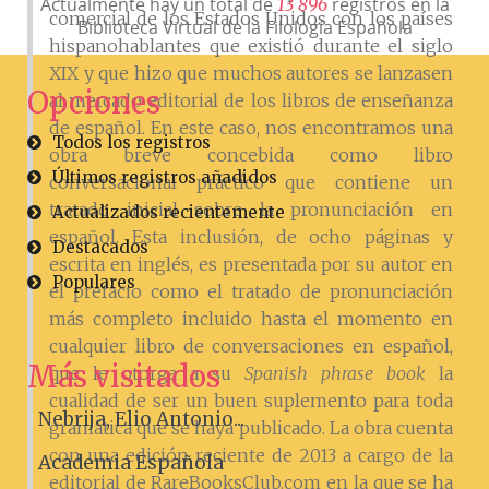
Actualmente hay un total de
registros en la
1
3
8
9
6
comercial de los Estados Unidos con los países
Biblioteca Virtual de la Filología Española
hispanohablantes que existió durante el siglo
XIX y que hizo que muchos autores se lanzasen
Opciones
al mercado editorial de los libros de enseñanza
de español. En este caso, nos encontramos una
Todos los registros
obra breve concebida como libro
Últimos registros añadidos
conversacional práctico que contiene un
tratado inicial sobre la pronunciación en
Actualizados recientemente
español. Esta inclusión, de ocho páginas y
Destacados
escrita en inglés, es presentada por su autor en
Populares
el prefacio como el tratado de pronunciación
más completo incluido hasta el momento en
cualquier libro de conversaciones en español,
Más visitados
que le otorga a su
Spanish phrase book
la
cualidad de ser un buen suplemento para toda
Nebrija, Elio Antonio...
gramática que se haya publicado. La obra cuenta
con una edición reciente de 2013 a cargo de la
Academia Española
editorial de RareBooksClub.com en la que se ha