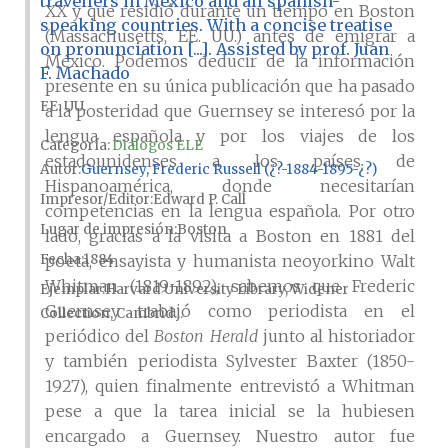
travellers in Mexico and all spanish-
XX y que residió durante un tiempo en Boston
speaking countries. With a concise treatise
(Massachusetts, EE. UU.) antes de emigrar a
on pronunciation [...]. Assisted by prof. Juan
México. Podemos deducir de la información
F. Machado
presente en su única publicación que ha pasado
EE. UU.
a la posteridad que Guernsey se interesó por la
lengua española y por los viajes de los
Categoría:
Diálogos ELE
estadounidenses a los países de
Autor
Guernsey, Frederic Russell (¿?-1884-1895-¿?)
Hispanoamérica, donde necesitarían
Impresor/Editor
Edward P. Call
competencias en la lengua española. Por otro
Lugar de impresión
Boston
lado, gracias a la visita a Boston en 1881 del
Fecha
1884
poeta, ensayista y humanista neoyorkino Walt
Whitman (1819-1892), sabemos que Frederic
Ejemplar
Harvard University Library, Widener
Guernsey trabajó como periodista en el
Collection, Cambrid...
periódico del
Boston Herald
junto al historiador
y también periodista Sylvester Baxter (1850-
1927), quien finalmente entrevistó a Whitman
pese a que la tarea inicial se la hubiesen
encargado a Guernsey. Nuestro autor fue