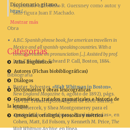
Diccionario gitano....
suprimido a Frederic R. Guersney como autor y
https:/...
solo figura Juan F. Machado.
Mostrar más
Obra
A.B.C. Spanish phrase book, for american travellers in
Mexico and all spanish-speaking countries. With a
Categorías
concise treatise on pronunciation [...]. Assisted by prof.
Juan F. Machado
, Edward P. Call, Boston, 1884.
Atlas lingüísticos
Autores (Fichas biobibliográficas)
Bibliografía
Diálogos
Baxter, Sylvester,
«Walt Whitman in Boston»
,
Diccionarios y obras lexicográficas
New England Magazine
6, agosto de 1892), págs.
Gramáticas, tratados gramaticales e historia de
714-721. Transcripción digital de Brett Barney,
la lengua
Nic Swiercek, y Shea Montgomerey para el
apartado de «Entrevistas y Reminiscencias», en
Ortografía, ortología, prosodia y métrica
Cohen, Matt, Ed Folsom, y Kenneth M. Price,
The
Walt Whitman Archive,
en línea.