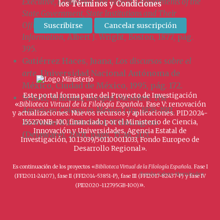
Executive, Legislative and Judicial Departments of the
los
Términos y Condiciones
State Government, State Institutions and Their
Officers, County Officers, and other Statistical
Information
, Albert J. Wright, Boston, 1877, pág.
395.
Gutiérrez Haces, Juana,
Los discursos sobre el
arte
, Universidad Nacional Autónoma de
México, Ciudad de México, 1995, pág. 172.
Este portal forma parte del Proyecto de Investigación
Schell, William,
Integral Outsiders: The
«
Biblioteca Virtual de la Filología Española
. Fase V: renovación
American Colony in Mexico City, 1876-1911
,
y actualizaciones. Nuevos recursos y aplicaciones. PID2024-
Rowman & Littlefield, Wilmington
155270NB-I00, financiado por el Ministerio de Ciencia,
Innovación y Universidades, Agencia Estatal de
(Delaware), 2001, págs. 15-16, 203.
Investigación, 10.13039/501100011033, Fondo Europeo de
Desarrollo Regional».
Es continuación de los proyectos «
Biblioteca Virtual de la Filología Española
. Fase I
Estela Calero Hernández
(FFI2011-24107), fase II (FFI2014-53851-P), fase III (FFI2017-82437-P) y fase IV
».
(PID2020-112795GB-I00)