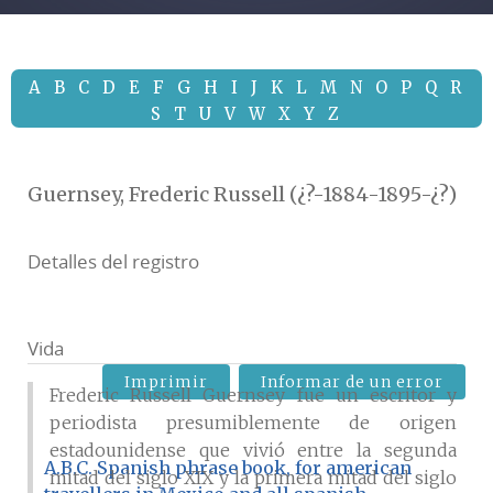
A
B
C
D
E
F
G
H
I
J
K
L
M
N
O
P
Q
R
S
T
U
V
W
X
Y
Z
Guernsey, Frederic Russell (¿?-1884-1895-¿?)
Detalles del registro
Vida
Imprimir
Informar de un error
Frederic Russell Guernsey fue un escritor y
periodista presumiblemente de origen
estadounidense que vivió entre la segunda
A.B.C. Spanish phrase book, for american
mitad del siglo XIX y la primera mitad del siglo