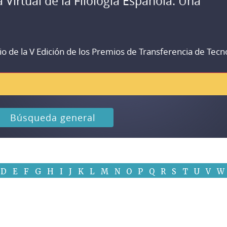
a Virtual de la Filología Española. Una
io de la V Edición de los Premios de Transferencia de Tecn
Búsqueda general
D
E
F
G
H
I
J
K
L
M
N
O
P
Q
R
S
T
U
V
W