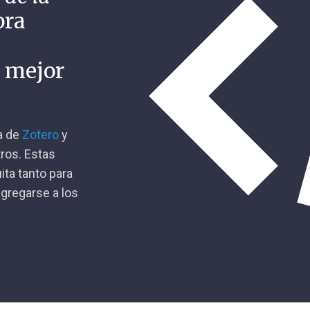
ora
n mejor
ca de
Zotero
y
tros. Estas
ita tanto para
gregarse a los