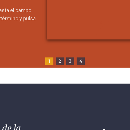
hasta el campo
l término y pulsa
1
2
3
4
 de la