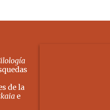
Filología
squedas
s de la
zkaia
e