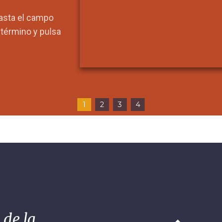
hasta el campo
l término y pulsa
1
2
3
4
 de la