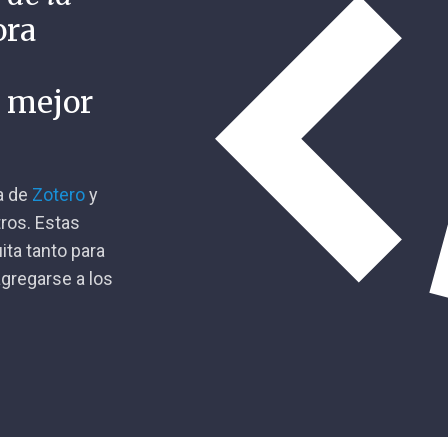
ora
n mejor
ca de
Zotero
y
tros. Estas
ita tanto para
gregarse a los