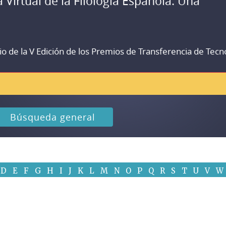
a Virtual de la Filología Española. Una
io de la V Edición de los Premios de Transferencia de Tecn
Búsqueda general
D
E
F
G
H
I
J
K
L
M
N
O
P
Q
R
S
T
U
V
W