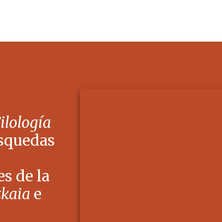
Filología
squedas
s de la
zkaia
e