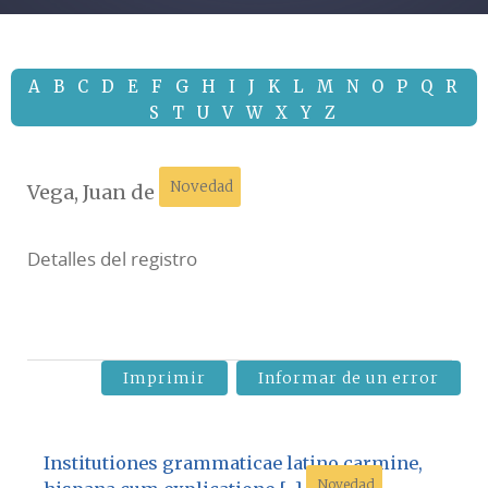
A
B
C
D
E
F
G
H
I
J
K
L
M
N
O
P
Q
R
S
T
U
V
W
X
Y
Z
Novedad
Vega, Juan de
Detalles del registro
Imprimir
Informar de un error
Institutiones grammaticae latino carmine,
Novedad