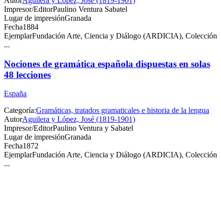
Autor
Aguilera y López, José (1819-1901)
Impresor/Editor
Paulino Ventura Sabatel
Lugar de impresión
Granada
Fecha
1884
Ejemplar
Fundación Arte, Ciencia y Diálogo (ARDICIA), Colección
...
Nociones de gramática española dispuestas en solas
48 lecciones
España
Categoría:
Gramáticas, tratados gramaticales e historia de la lengua
Autor
Aguilera y López, José (1819-1901)
Impresor/Editor
Paulino Ventura y Sabatel
Lugar de impresión
Granada
Fecha
1872
Ejemplar
Fundación Arte, Ciencia y Diálogo (ARDICIA), Colección
...