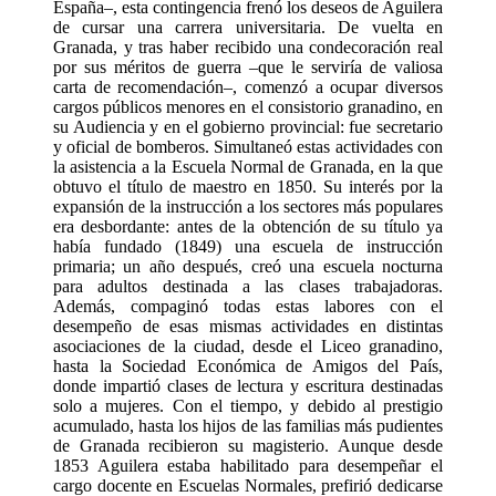
España–, esta contingencia frenó los deseos de Aguilera
de cursar una carrera universitaria. De vuelta en
Granada, y tras haber recibido una condecoración real
por sus méritos de guerra –que le serviría de valiosa
carta de recomendación–, comenzó a ocupar diversos
cargos públicos menores en el consistorio granadino, en
su Audiencia y en el gobierno provincial: fue secretario
y oficial de bomberos. Simultaneó estas actividades con
la asistencia a la Escuela Normal de Granada, en la que
obtuvo el título de maestro en 1850. Su interés por la
expansión de la instrucción a los sectores más populares
era desbordante: antes de la obtención de su título ya
había fundado (1849) una escuela de instrucción
primaria; un año después, creó una escuela nocturna
para adultos destinada a las clases trabajadoras.
Además, compaginó todas estas labores con el
desempeño de esas mismas actividades en distintas
asociaciones de la ciudad, desde el Liceo granadino,
hasta la Sociedad Económica de Amigos del País,
donde impartió clases de lectura y escritura destinadas
solo a mujeres. Con el tiempo, y debido al prestigio
acumulado, hasta los hijos de las familias más pudientes
de Granada recibieron su magisterio. Aunque desde
1853 Aguilera estaba habilitado para desempeñar el
cargo docente en Escuelas Normales, prefirió dedicarse