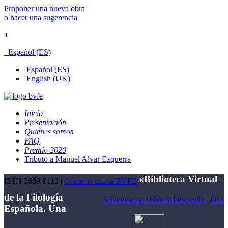
Proponer una nueva obra
o hacer una sugerencia
+
Español (ES)
Español (ES)
English (UK)
Inicio
Presentación
Quiénes somos
FAQ
Premio 2020
Tributo a Manuel Alvar Ezquerra
«Biblioteca Virtual
ISSN 2659-9112 |
Cómo se cita la BVFE
de la Filología
Advertencias sobre la búsqueda
|
Java
Española. Una