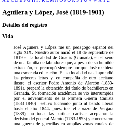
A
B
C
D
E
F
G
H
I
J
K
L
M
N
O
P
Q
R
S
T
U
V
W
X
Y
Z
Aguilera y López, José (1819-1901)
Detalles del registro
Vida
José Aguilera y López fue un pedagogo español del
siglo XIX. Nuestro autor nació el 18 de septiembre de
1819 en la localidad de Guadix (Granada), en el seno
de una familia de labradores que, a pesar de su humilde
extracción, se preocupó siempre por que José recibiera
una esmerada educación. En su localidad natal aprendió
las primeras letras y, en compañía de otro accitano
ilustre, el escritor Pedro Antonio de Alarcón (1833-
1891), preparó la obtención del título de bachillerato en
Granada. Su formación académica se vio interrumpida
por el advenimiento de la Primera Guerra Carlista
(1833-1840) –estuvo luchando junto al bando liberal
hasta el año 1844, pues, tras el abrazo de Vergara
(1839), no todas las partidas carlistas aceptaron la
decisión del general Maroto (1783-1853) y comenzaron
una guerra de guerrillas en amplias zonas rurales de