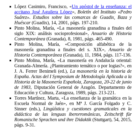
López Casimiro, Francisco, «
Un apóstol de la enseñanza: el
accitano José Aguilera López
»,
Boletín del Instituto «Pedro
Suárez». Estudios sobre las comarcas de Guadix, Baza y
Huéscar
(Guadix), 14, 2001, págs. 197-210.
Pinto Molina, María, «La masonería granadina a finales del
siglo XIX: análisis socioprofesional»,
Anuario de Historia
Contemporánea
(Granada), 8, 1981, págs. 465-490.
Pinto Molina, María, «Composición alfabética de la
masonería granadina a finales del s. XIX»,
Anuario de
Historia Contemporánea
(Granada), 11, 1984, págs. 117-136.
Pinto Molina, María, «La masonería en Andalucía oriental:
Granada-Almería. ¿Planteamiento temático o por logias?», en
J. A. Ferrer Benimeli (ed.),
La masonería en la historia de
España. Actas del I Symposium de Metodología Aplicada a la
Historia de la Masonería Española, Zaragoza, 20-22 de junio
de 1983
, Diputación General de Aragón. Departamento de
Educación y Cultura, Zaragoza, 1989, págs. 213-221.
Torres Martínez, Marta, «La enseñanza de la gramática en la
Escuela Normal de Jaén», en Mª J. García Folgado y C.
Sinner (eds.),
Lingüística y cuestiones gramaticales en la
didáctica de las lenguas iberorrománicas
,
Zeitschrift für
Romanische Sprachen und ihre Didaktik
(Stuttgart), 54, 2015,
págs. 9-31.