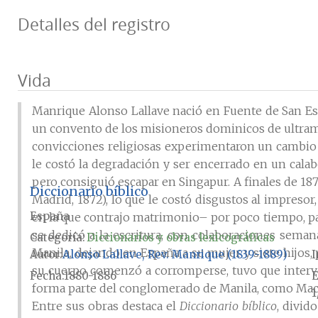
Detalles del registro
Vida
Manrique Alonso Lallave nació en Fuente de San Est
un convento de los misioneros dominicos de ultrama
convicciones religiosas experimentaron un cambio tr
le costó la degradación y ser encerrado en un cala
pero consiguió escapar en Singapur. A finales de 18
Diccionario bíblico
Madrid, 1872), lo que le costó disgustos al impreso
España
en la que contrajo matrimonio– por poco tiempo, par
se dedicó a la escritura, con colaboraciones sema
Categoría:
Diccionarios y obras lexicográficas
Manila, dejando en España a su mujer y siete hijos,
Autor
Alonso Lallave, Rev. Manrique (1839-1889)
I
su cuerpo comenzó a corromperse, tuvo que interven
Fecha
1880-1886
E
forma parte del conglomerado de Manila, como Maca
1
Entre sus obras destaca el
Diccionario bíblico
, divid