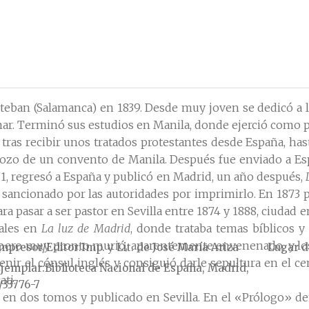
eban (Salamanca) en 1839. Desde muy joven se dedicó a la 
r. Terminó sus estudios en Manila, donde ejerció como pá
as recibir unos tratados protestantes desde España, hast
bozo de un convento de Manila. Después fue enviado a Es
71, regresó a España y publicó en Madrid, un año después,
r, sancionado por las autoridades por imprimirlo. En 1873
a pasar a ser pastor en Sevilla entre 1874 y 1888, ciudad 
nales en
La luz de Madrid
, donde trataba temas bíblicos y
 pero muy pronto murió, aparentemente envenenado, y los 
mpresor/Editor
Imp. y Lit. de José María Ariza
Lugar d
ir el cónsul inglés y consiguió darle sepultura en el c
jemplar
Biblioteca Nacional de España, Madrid,
ti.
/33776-7
o en dos tomos y publicado en Sevilla. En el «Prólogo» defi