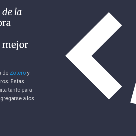
 de la
ora
n mejor
ca de
Zotero
y
tros. Estas
ita tanto para
gregarse a los