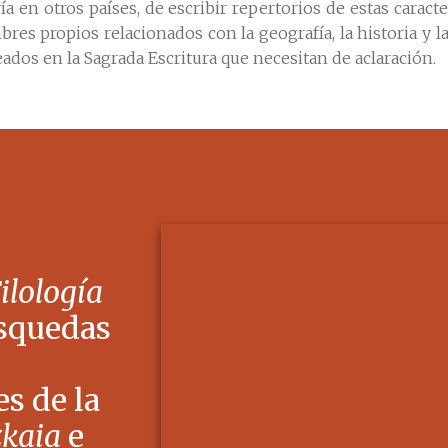
a en otros países, de escribir repertorios de estas caracte
es propios relacionados con la geografía, la historia y la
dos en la Sagrada Escritura que necesitan de aclaración.
 Sevilla, 1880-1886.
sionero, biblista y masón
, Editorial Masónica, Oviedo, 2018.
rma española
, Universidad de Valladolid, Valladolid, 2015, pág
Filología
squedas
s de la
zkaia
e