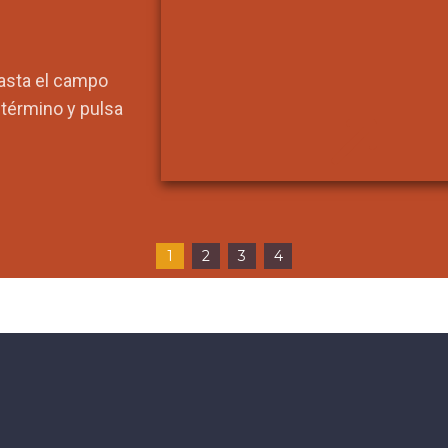
hasta el campo
l término y pulsa
1
2
3
4