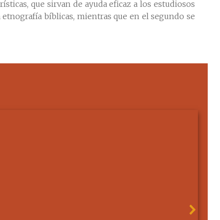
rísticas, que sirvan de ayuda eficaz a los estudiosos
 etnografía bíblicas, mientras que en el segundo se
s. 583-589.
Estrella Calvo-Rubio Jiménez