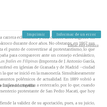
Imprimir
Informar de un error
carrera eclesiástica y con catorce años ingresó en
rroco durante doce años. No obstante, en 1867, sus
Editar este registro
a el punto de convertirse al protestantismo, lo que
paña para comparecer ante un consejo eclesiástico,
Los frailes en Filipinas
(Imprenta de J. Antonio García,
 profesó en iglesias de Granada y de Madrid –ciudad
en la que se inició en la masonería. Simultáneamente
 asuntos polémicos de actualidad. En 1889 volvió a
frailes se negaron a enterrarlo, por lo que, cuando
e impresión
Sevilla
ementerio protestante de San Pedro Macati, que hoy
ende la validez de su aportación, pues, a su juicio,