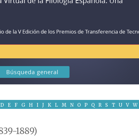
a Virtual de la Filología Española. Una
io de la V Edición de los Premios de Transferencia de Tecn
Búsqueda general
D
E
F
G
H
I
J
K
L
M
N
O
P
Q
R
S
T
U
V
W
1839-1889)