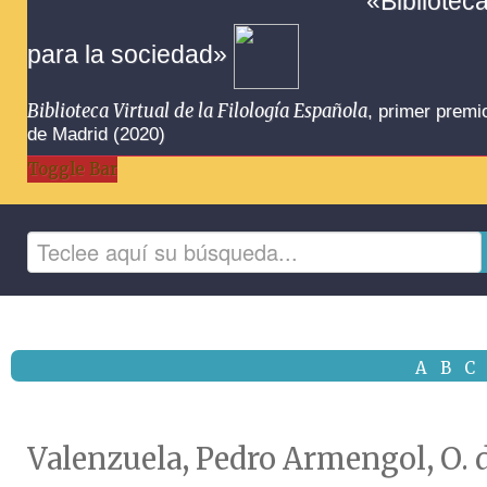
«Bibliotec
para la sociedad»
Biblioteca Virtual de la Filología Española
, primer premi
de Madrid (2020)
Toggle Bar
A
B
C
Valenzuela, Pedro Armengol, O. 