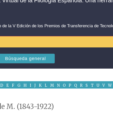
a Virtual de la Filología Española. Una herr
o de la V Edición de los Premios de Transferencia de Tecno
Búsqueda general
D
E
F
G
H
I
J
K
L
M
N
O
P
Q
R
S
T
U
V
W
de M. (1843-1922)