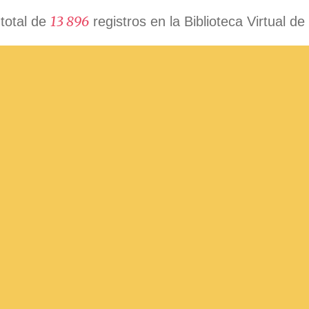
1
3
8
9
6
total de
registros en la Biblioteca Virtual de