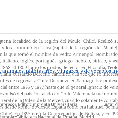
eña localidad de la región del Maule, Chile). Realizó s
y los continuó en Talca (capital de la región del Maule)
 en la que tomó el nombre de Pedro Armengol. Nombrado 
italiano, inglés, portugués, griego, hebreo, siríaco, y a
868. El 1869 logró los grados de lector en Filosofía, Teol
nimales, plantas, ríos, y lugares, y de vocablos i
riana, cursando Derecho canónico, a la vez que se interesa
antes de regresar a Chile. De nuevo en Santiago fue profeso
cial entre 1876 y 1877, hasta que el general Ignacio de Vei
 expulsó del país. Instalado en Chile, Valenzuela fue nomb
General de la Orden de la Merced, cuando solamente cont
mpresor/Editor
Imprenta Universitaria
Lugar d
ios desde Roma, no desde España como era habitual. Se man
Chile). En 1893 creó la Congregación de Bolivia, y en 
jemplar
Biblioteca Nacional de España, Madrid,