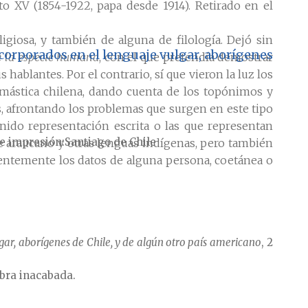
 XV (1854-1922, papa desde 1914). Retirado en el
ligiosa, y también de alguna de filología. Dejó sin
ncorporados en el lenguaje vulgar, aborígenes
de la especie humana
, con el que pretendía demostrar
 hablantes. Por el contrario, sí que vieron la luz los
omástica chilena, dando cuenta de los topónimos y
, afrontando los problemas que surgen en este tipo
enido representación escrita o las que representan
e impresión
Santiago de Chile
e araucano y otras lenguas indígenas, pero también
ecuentemente los datos de alguna persona, coetánea o
gar, aborígenes de Chile, y de algún otro país americano
, 2
obra inacabada.