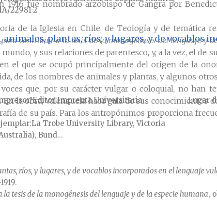
n 1916 fue nombrado arzobispo de Gangra por Benedicto
A/22981-2
ria de la Iglesia en Chile, de Teología y de temática re
nimales, plantas, ríos, y lugares, y de vocablos i
ara contribuir a la tesis de la monogénesis del lenguaje y 
undo, y sus relaciones de parentesco, y, a la vez, el de sus
 en el que se ocupó principalmente del origen de la on
, de los nombres de animales y plantas, y algunos otros
s voces que, por su carácter vulgar o coloquial, no han t
mpresor/Editor
Imprenta Universitaria
Lugar d
. En la obra, Valenzuela hace gala de sus conocimientos d
geografía de su país. Para los antropónimos proporciona fr
jemplar
La Trobe University Library, Victoria
Australia), Bund...
as, ríos, y lugares, y de vocablos incorporados en el lenguaje vul
1919.
la tesis de la monogénesis del lenguaje y de la especie humana
, 