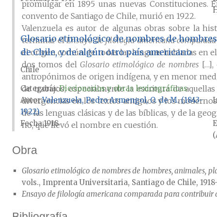
promulgar en 1895 unas nuevas Constituciones. E
H
convento de Santiago de Chile, murió en 1922.
Valenzuela es autor de algunas obras sobre la histo
Glosario etimológico de nombres de hombres, a
terminar el
Ensayo de filología americana comparada p
de Chile, y de algún otro país americano
el origen común de todas las lenguas habladas en el m
dos tomos del
Glosario etimológico de nombres
[…],
Chile
antropónimos de origen indígena, y en menor medida
de trabajos, especialmente la escritura de aquella
Categoría:
Diccionarios y obras lexicográficas
Autor
Valenzuela, Pedro Armengol, O. de M. (1843-
I
divergencias en los textos antiguos y los modernos
1922)
de las lenguas clásicas y de las bíblicas, y de la 
Fecha
1918
E
no, que llevó el nombre en cuestión.
(
Obra
Glosario etimológico de nombres de hombres, animales, plant
vols., Imprenta Universitaria, Santiago de Chile, 1918-
Ensayo de filología americana comparada para contribuir a 
Bibliografía