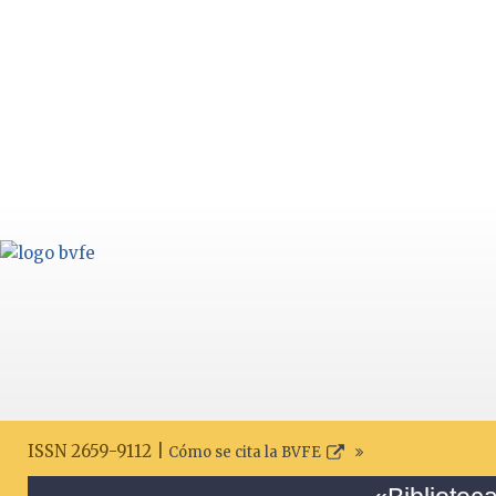
ISSN 2659-9112 |
Cómo se cita la BVFE