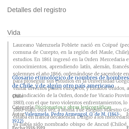
Detalles del registro
Vida
Laureano Valenzuela Poblete nació en Coipué (pequ
comuna de Curepto, en la región del Maule, Chile), 
estudios. En 1861 ingresó en la Orden Mercedaria
conocimientos, aprendiendo latín, alemán, francés, 
solemnes el año 1866, ordenándose de sacerdote en 1
Glosario etimológico de nombres de hombres, a
para proseguir sus estudios en la Universidad Grego
de Chile, y de algún otro país americano
visitar diversos países europeos, y Estados Unidos, 
por indicación de la Orden, donde fue Vicario Provin
Chile
1883), con el que tuvo violentos enfrentamientos, lo
Categoría:
Diccionarios y obras lexicográficas
1880 viajó, otra vez, a Roma. Fue elegido Maestro 
Autor
Valenzuela, Pedro Armengol, O. de M. (1843-
I
estaba en franca decadencia. Dirigió a los mercedar
1922)
ya había sido nombrado obispo de Ancud (Chiloé, 
Fecha
1918-1919
E