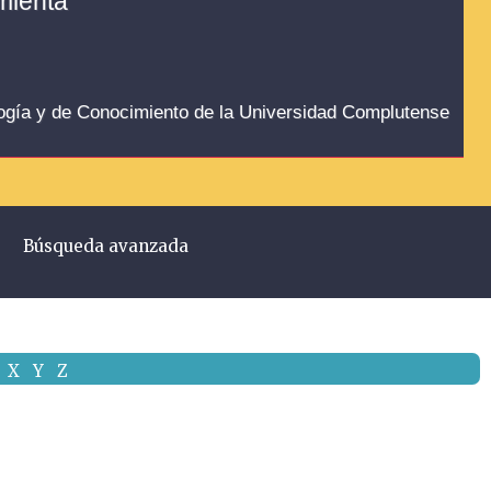
amienta
logía y de Conocimiento de la Universidad Complutense
Búsqueda avanzada
X
Y
Z