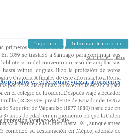
Imprimir
Informar de un error
us primeros estudios en Gualleco (población de la
. En 1859 se trasladó a Santiago para continuar sus
Editar este registro
bibliotecario del convento no cesó de ampliar sus
sí hasta veinte lenguas. Hizo la profesión de votos
ogía y Oratoria. A finales de este año marchó a Roma
ncorporados en el lenguaje vulgar, aborígenes
ba por otras disciplinas. Aprovechó la estancia para
r en el colegio de la orden. Después viajó a Ecuador
ntimilla (1828-1908, presidente de Ecuador de 1876 a
rado Superior de Valparaíso (1877-1880) hasta que en
aba 37 años de edad, en un momento en que la Orden
e impresión
Santiago de Chile
tuvo al frente de la Orden hasta 1911, aunque antes
1903 comenzó su restauración en Méjico, además de