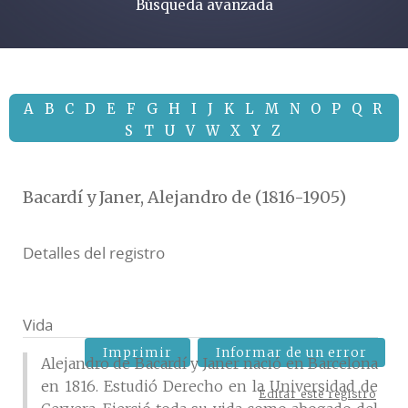
Búsqueda avanzada
A
B
C
D
E
F
G
H
I
J
K
L
M
N
O
P
Q
R
S
T
U
V
W
X
Y
Z
Bacardí y Janer, Alejandro de (1816-1905)
Detalles del registro
Vida
Imprimir
Informar de un error
Alejandro de Bacardí y Janer nació en Barcelona
en 1816. Estudió Derecho en la Universidad de
Editar este registro