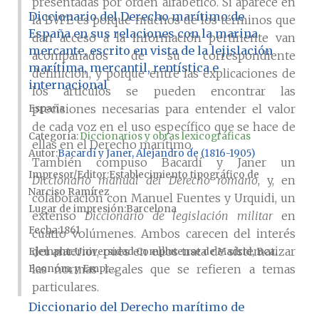
presentadas por orden alfabético. Si aparece en
Diccionario del Derecho marítimo de
la BVFE es porque muchos de los términos que
España en sus relaciones con la marina
dan acceso a la información pertinente van
mercante, escrito en vista de la lejislación
acompañados de su correspondiente
marítima, mercantil, rentística e
definición, y porque entre las explicaciones de
internacional
los artículos se pueden encontrar las
precisiones necesarias para entender el valor
España
de cada voz en el uso específico que se hace de
Categoría:
Diccionarios y obras lexicográficas
ellas en el Derecho marítimo.
Autor
Bacardí y Janer, Alejandro de (1816-1905)
También compuso Bacardí y Janer un
Impresor/Editor
Establecimiento tipográfico de
Diccionario manual del Derecho romano
, y, en
Narciso Ramírez
colaboración con Manuel Fuentes y Urquidi, un
Lugar de impresión
Barcelona
extenso
Diccionario de legislación militar
en
Fecha
1861
cuatro volúmenes. Ambos carecen del interés
del anterior, pues en ellos trata de sistematizar
Ejemplar
Universidad Complutense de Madrid, Bca.
las normas legales que se refieren a temas
Económ. y Empr....
particulares.
Diccionario del Derecho marítimo de