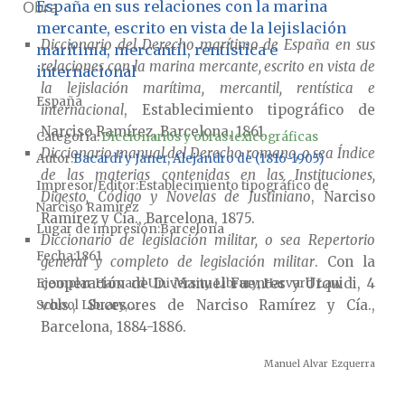
Obra
España en sus relaciones con la marina
mercante, escrito en vista de la lejislación
Diccionario del Derecho marítimo de España en sus
marítima, mercantil, rentística e
relaciones con la marina mercante, escrito en vista de
internacional
la lejislación marítima, mercantil, rentística e
España
internacional
, Establecimiento tipográfico de
Narciso Ramírez, Barcelona, 1861.
Categoría:
Diccionarios y obras lexicográficas
Diccionario manual del Derecho romano, o sea Índice
Autor
Bacardí y Janer, Alejandro de (1816-1905)
de las materias contenidas en las Instituciones,
Impresor/Editor
Establecimiento tipográfico de
Digesto, Código y Novelas de Justiniano
, Narciso
Narciso Ramírez
Ramírez y Cía., Barcelona, 1875.
Lugar de impresión
Barcelona
Diccionario de legislación militar, o sea Repertorio
Fecha
1861
general y completo de legislación militar
. Con la
cooperación de D. Manuel Fuentes y Urquidi, 4
Ejemplar
Harvard University Library, Harvard Law
vols., Sucesores de Narciso Ramírez y Cía.,
School Library,...
Barcelona, 1884-1886.
Manuel Alvar Ezquerra