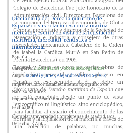
Cervera. Ejerció toda su vida como abogado del
Colegio de Barcelona. Fue jefe honorario de la
Administración civil. Director en Barcelona de
Diccionario del Derecho marítimo de
la compañía del Ferrocarril económico de Olot a
España en sus relaciones con la marina
Gerona, propietario y director de la Sociedad de
mercante, escrito en vista de la lejislación
Navegación e Industria, y consejero de otras
marítima, mercantil, rentística e
sociedades mercantiles. Caballero de la Orden
internacional
de Isabel la Católica. Murió en San Pedro de
España
Premiá (Barcelona), en 1905.
Bacardí y Janer es autor de varias obras de
Categoría:
Diccionarios y obras lexicográficas
legislación mercantil y militar, pionero en
Autor
Bacardí y Janer, Alejandro de (1816-1905)
España en ese sentido. A él se debe un
Impresor/Editor
Establecimiento tipográfico de
Diccionario del Derecho marítimo de España
que
Narciso Ramírez
no está concebido desde un punto de vista
Lugar de impresión
Barcelona
lexicográfico ni lingüístico, sino enciclopédico,
Fecha
1861
para facilitar al usuario el conocimiento de las
Ejemplar
Universidad Complutense de Madrid, Bca.
normas y la legislación de la materia, a través de
Derecho, F. Ant...
una colección de palabras, no muchas,