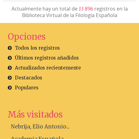
Actualmente hay un total de
registros en la
1
3
8
9
6
Biblioteca Virtual de la Filología Española
Opciones
Todos los registros
Últimos registros añadidos
Actualizados recientemente
Destacados
Populares
Más visitados
Nebrija, Elio Antonio...