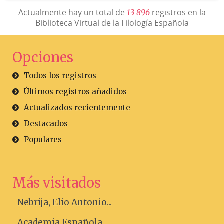
Actualmente hay un total de
registros en la
1
3
8
9
6
Biblioteca Virtual de la Filología Española
Opciones
Todos los registros
Últimos registros añadidos
Actualizados recientemente
Destacados
Populares
Más visitados
Nebrija, Elio Antonio...
Academia Española