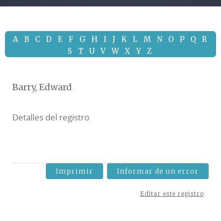
A
B
C
D
E
F
G
H
I
J
K
L
M
N
O
P
Q
R
S
T
U
V
W
X
Y
Z
Barry, Edward
Detalles del registro
Imprimir
Informar de un error
Editar este registro