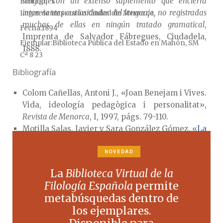
lengua, con un extenso suplemento que encierra
Fabregues
interesantes curiosidades del lenguaje, no registradas
Lugar de impresión
Ciudad de Menorca
muchas de ellas en ningún tratado gramatical
,
Fecha
1894
Imprenta de Salvador Fábregues, Ciudadela,
Ejemplar
Biblioteca Pública del Estado en Mahón, SM
1888.
Cª 8 23
Bibliografía
Colom Cañellas, Antoni J., «Joan Benejam i Vives.
Vida, ideología pedagògica i personalitat»,
Revista de Menorca
, I, 1997, págs. 79-110.
Motilla Salas, Javier y Sara González Gómez, «
La
utilización del grabado en
El Buen Amigo
.
Periódico para la enseñanza de niños y adultos
NOVEDAD
de Joan Benejam Vives
», en Núria Padrós,
La
Biblioteca Virtual de la
Eulàlia Collelldemont y Joan Soler (eds.),
Actas del
Filología Española
permite
XVIII Coloquio de Historia de la Educación: Arte,
metabúsquedas dentro de
literatura y educación
, vol. 2, Servei de
los ejemplares.
Publicacions de la Universitat de Vic, Barcelona,