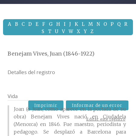
A
B
C
D
E
F
G
H
I
J
K
L
M
N
O
P
Q
R
S
T
U
V
W
X
Y
Z
Benejam Vives, Juan (1846-1922)
Detalles del registro
Vida
Imprimir
Informar de un error
Joan (o Juan, como aparece en la portada de su
obra) Benejam Vives nació en Ciudadela
Editar este registro
(Menorca) en 1846. Fue maestro, periodista y
pedagogo. Se desplazó a Barcelona para