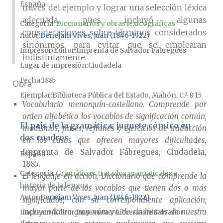
España
través del ejemplo y lograr una selección léxica
adecuada, pues incluyó algunas
Categoría:
Diccionarios y obras lexicográficas
consideraciones sobre términos considerados
Autor
Benejam Vives, Juan (1846-1922)
sinónimos, para evitar que se emplearan
Impresor/Editor
Imprenta de Salvador Fábregues
indistintamente.
Lugar de impresión
Ciudadela
Fecha
1885
Obra
Ejemplar
Biblioteca Pública del Estado, Mahón, C.ª 8 15
Vocabulario menorquín-castellano. Comprende por
orden alfabético los vocablos de significación común,
El país de la gramática: juguete cómico en
modismos, frases, refranes y ejercicios de traducción
dos cuadros
en los casos que ofrecen mayores dificultades
,
Imprenta de Salvador Fábregues, Ciudadela,
España
1885.
Categoría:
Gramáticas, tratados gramaticales e
El lenguaje en acción. Diccionario que comprende la
historia de la lengua
mayor parte de los vocablos que tienen dos o más
Autor
Benejam Vives, Juan (1846-1922)
significados, con su correspondiente aplicación;
incluyendo un gran número de sinónimos de nuestra
Impresor/Editor
Imprenta y Librería de Salvador