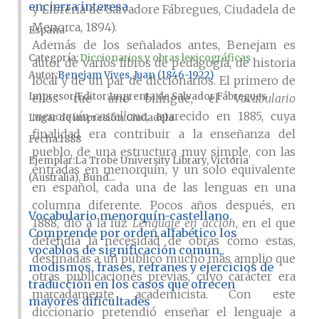
encierra interesa
y Librería de Salvadore Fábregues, Ciudadela de
Menorca, 1894).
España
Además de los señalados antes, Benejam es
Categoría:
Diccionarios y obras lexicográficas
autor de varios libros de pedagogía, de historia
Autor
Benejam Vives, Juan (1846-1922)
local y de un par de diccionarios. El primero de
Impresor/Editor
Imprenta de Salvador Fábregues
ellos fue uno bilingüe, el
Vocabulario
menorquín-castellano
, aparecido en 1885, cuya
Lugar de impresión
Ciudadela
finalidad era contribuir a la enseñanza del
Fecha
1888
pueblo, de una estructura muy simple, con las
Ejemplar
La Trobe University Library, Victoria
entradas en menorquín, y un solo equivalente
(Australia), Bund...
en español, cada una de las lenguas en una
columna diferente. Pocos años después, en
Vocabulario menorquín-castellano.
1888, dio a la luz
Lenguaje en acción
, en el que
Comprende por orden alfabético los
defendía la necesidad de obras como estas,
vocablos de significación común,
destinadas a un público mucho más amplio que
modismos, frases, refranes y ejercicios de
otras publicaciones previas, cuyo carácter era
traducción en los casos que ofrecen
marcadamente academicista. Con este
mayores dificultades
diccionario pretendió enseñar el lenguaje a