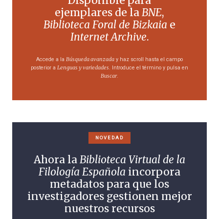
Disponible para
2015, págs. 409-423.
ejemplares de la
BNE
,
Vilafranca i Manguán, «
Joan Benejam Vives
Biblioteca Foral de Bizkaia
e
(1846-1922): un mestre menorquí a
Internet Archive
.
l’avantguarda pedagògica
»,
Revista Catalana de
Pedagogia
, 1, 2002, págs. 313-340.
Búsqueda avanzada
Accede a la
y haz scroll hasta el campo
Lenguas y variedades
posterior a
. Introduce el término y pulsa en
Leticia González Corrales
Buscar
.
NOVEDAD
Ahora la
Biblioteca Virtual de la
Filología Española
incorpora
metadatos para que los
investigadores gestionen mejor
nuestros recursos