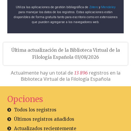
Utiliza las aplicaciones de gestión bibliográfica de
Zotero
y
Mendeley
para manejar los datos de los registros. Estas aplicaciones están
disponibles de forma gratuita tanto para escritorio como en extensiones
que pueden agregarse a los navegadores web.
Última actualización de la Biblioteca Virtual de la
Filología Española 03/08/2026
Actualmente hay un total de
registros en la
1
3
8
9
6
Biblioteca Virtual de la Filología Española
Opciones
Todos los registros
Últimos registros añadidos
Actualizados recientemente