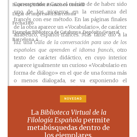
Corresponde a Caze el mérito de de haber sido
Impresor/Editor
Francisco Granell
uno de los pioneros en la enseñanza del
Lugar de impresión
Barcelona
francés con ese método. En las páginas finales
Fecha
1855
de la obra aparece un «Vocabulario», de carácter
Ejemplar
Biblioteca de Catalunya, Depósito General,
alfabético, español-francés. Más tarde dio a la
Barcelona, 4...
luz una
Guía de la conversación para uso de los
españoles que aprenden el idioma francés
, otro
texto de carácter didáctico, en cuyo interior
aparece igualmente un curioso «Vocabulario en
forma de diálogo» en el que de una forma más
o menos dialogada, se va exponiendo el
vocabulario de diferentes ámbitos designativos.
Es asimismo autor de un manualito para la
NOVEDAD
enseñanza de la ortografía,
La nueva ortografía
en cinco lecciones
.
La
Biblioteca Virtual de la
Filología Española
permite
metabúsquedas dentro de
Obra
los ejemplares.