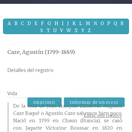
A
B
C
D
E
F
G
H
I
J
K
L
M
N
O
P
Q
R
S
T
U
V
W
X
Y
Z
Caze, Agustín (1799-1889)
Detalles del registro
Vida
Imprimir
Informar de un error
De la vida de Jean François Elisabeth Auguste
Caze Baqué o Agustín Caze sabemos bien poco.
Editar este registro
Nació en 1799 en
Chaun (Francia)
, se casó
con Jaquete Victorine Boussac en 1820 en