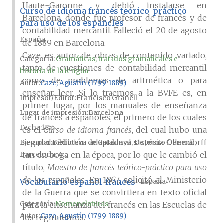
Haute-Garonne y debió instalarse en
Curso de idioma francés teórico-práctico
Barcelona, donde fue profesor de francés y de
para uso de los españoles
contabilidad mercantil. Falleció el 20 de agosto
España
de 1889 en Barcelona.
Caze es autor de obras de contenido variado,
Categoría:
Gramáticas, tratados gramaticales e
tanto de cuestiones de contabilidad mercantil
historia de la lengua
como de problemas de aritmética o para
Autor
Caze, Agustín (1799-1889)
enseñar leer. Si lo traemos a la BVFE es, en
Impresor/Editor
Francisco Granell
primer lugar, por los manuales de enseñanza
Lugar de impresión
Barcelona
de francés a españoles, el primero de los cuales
Fecha
1855
es el
Curso de idioma francés
, del cual hubo una
segunda edición adaptada al sistema Ollendorff
Ejemplar
Biblioteca de Catalunya, Depósito General,
tan en boga en la época, por lo que le cambió el
Barcelona, 4...
título,
Maestro de francés teórico-práctico para uso
de los españoles
. En
1867, solicitó al Ministerio
Vocabulario español-francés
España
de la Guerra que se convirtiera en texto oficial
Categoría:
Nomenclaturas
para la enseñanza del francés en las Escuelas de
Autor
Caze, Agustín (1799-1889)
los regimientos.