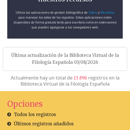
557-559.
Utiliza las aplicaciones de gestión bibliográfica de
Zotero
y
Mendeley
Manuel Alvar Ezquerra
para manejar los datos de los registros. Estas aplicaciones están
disponibles de forma gratuita tanto para escritorio como en extensiones
que pueden agregarse a los navegadores web.
Última actualización de la Biblioteca Virtual de la
Filología Española 03/08/2026
Actualmente hay un total de
registros en la
1
3
8
9
6
Biblioteca Virtual de la Filología Española
Opciones
Todos los registros
Últimos registros añadidos