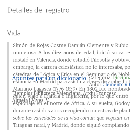
Detalles del registro
Vida
Simón de Rojas Cosme Damián Clemente y Rubio fue
numerosa. A los diez años de edad, inició su carre
instaló en Valencia, donde estudió Filosofía y obtuv
embargo, la carrera eclesiástica no le interesaba, p
cátedras de Lógica y Ética en el Seminario de Nobl
Apuntes para un diccionario
Categoría:
Dicciona
estancia en Madrid para asistir a clases de árabe, 
Autor
Clemente y R
Mariano Lagasca (1776-1839). En 1802 fue nombrado
Ejemplar
Biblioteca Valenciana, Arxiu Francesc
quien viajo a Francia e Inglaterra, por lo que ent
Almela i Vives, V...
espionaje en el norte de África. A su vuelta, Godoy
durante casi dos años recogiendo muestras de plant
sobre las variedades de la vida común que vegetan en
Titaguas natal, y Madrid, donde siguió compilando