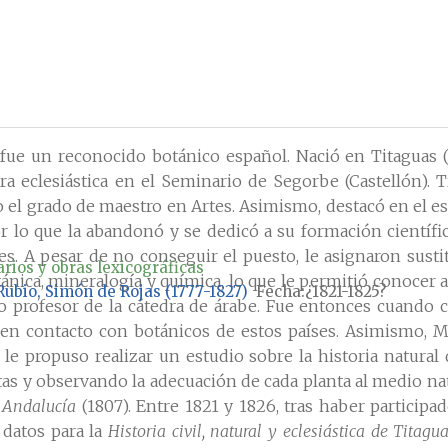
 un reconocido botánico español. Nació en Titaguas (Va
ra eclesiástica en el Seminario de Segorbe (Castellón).
o el grado de maestro en Artes. Asimismo, destacó en el est
or lo que la abandonó y se dedicó a su formación científic
es. A pesar de no conseguir el puesto, le asignaron susti
rios y obras lexicográficas
botánica, mineralogía y química, lo que le permitió conoce
ubio, Simón de Rojas (1777-1827)
Fecha
¿1821-1825?
 profesor de la cátedra de árabe. Fue entonces cuando 
ró en contacto con botánicos de estos países. Asimismo,
 le propuso realizar un estudio sobre la historia natura
as y observando la adecuación de cada planta al medio nat
 Andalucía
(1807). Entre 1821 y 1826, tras haber participa
 datos para la
Historia civil, natural y eclesiástica de Titagu