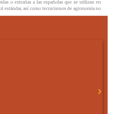
idas o extrañas a las españolas que se utilizan en
ñol estándar, así como tecnicismos de agronomía no
encia, AFAV.
enta y Estereotipia de M. Rivadeneyra, Madrid, 1858,
a, Barcelona, 2010.
Mètode,
nº 34, 2002. Solamente disponible en línea.
, edición del Autor, Excma. Diputación de Valencia,
Estrella Calvo-Rubio Jiménez