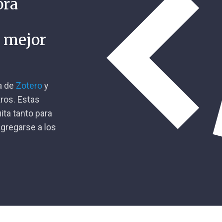
ora
n mejor
ca de
Zotero
y
tros. Estas
ita tanto para
gregarse a los