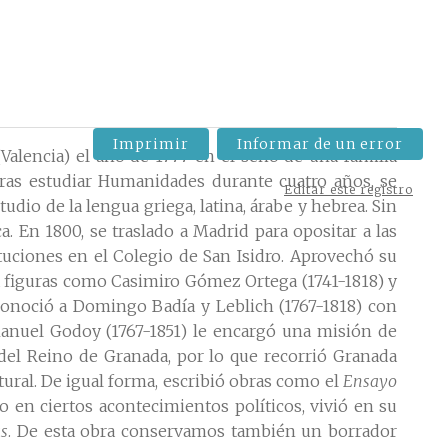
Imprimir
Informar de un error
lencia) el año de 1777 en el seno de una familia
 Tras estudiar Humanidades durante cuatro años, se
Editar este registro
udio de la lengua griega, latina, árabe y hebrea. Sin
a. En 1800, se traslado a Madrid para opositar a las
tuciones en el Colegio de San Isidro. Aprovechó su
r a figuras como Casimiro Gómez Ortega (1741-1818) y
conoció a Domingo Badía y Leblich (1767-1818) con
 Manuel Godoy (1767-1851) le encargó una misión de
l del Reino de Granada, por lo que recorrió Granada
ural. De igual forma, escribió obras como el
Ensayo
do en ciertos acontecimientos políticos, vivió en su
as
. De esta obra conservamos también un borrador