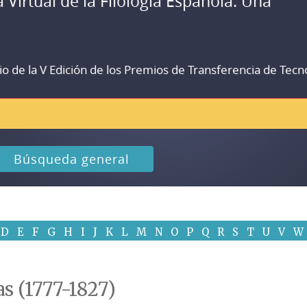
a Virtual de la Filología Española. Una
io de la V Edición de los Premios de Transferencia de Tecn
Búsqueda general
D
E
F
G
H
I
J
K
L
M
N
O
P
Q
R
S
T
U
V
W
s (1777-1827)