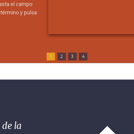
hasta el campo
l término y pulsa
1
2
3
4
 de la