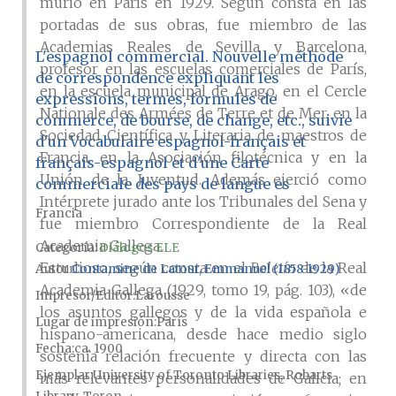
murió en París en 1929. Según consta en las
portadas de sus obras, fue miembro de las
Academias Reales de Sevilla y Barcelona,
L'espagnol commercial. Nouvelle méthode
profesor en las escuelas comerciales de París,
de correspondence expliquant les
en la escuela municipal de Arago, en el Cercle
expressions, termes, formules de
Nationale des Armées de Terre et de Mer, en la
commerce, de bourse, de change, etc., suivie
Sociedad Científica y Literaria de maestros de
d'un Vocabulaire espagnol-français et
Francia, en la Asociación filotécnica y en la
français-espagnol et d'une Carte
Unión de la Juventud. Además ejerció como
commerciale des pays de langue es
Intérprete jurado ante los Tribunales del Sena y
Francia
fue miembro Correspondiente de la Real
Academia Gallega.
Categoría:
Diálogos ELE
Estudioso, según consta en el
Boletín
de la Real
Autor
Contamine de Latour, Emmanuel (1858-1929)
Academia Gallega (1929, tomo 19, pág. 103), «de
Impresor/Editor
Larousse
los asuntos gallegos y de la vida española e
Lugar de impresión
París
hispano-americana, desde hace medio siglo
Fecha
ca. 1900
sostenía relación frecuente y directa con las
Ejemplar
University of Toronto Libraries, Robarts
más relevantes personalidades de Galicia; en