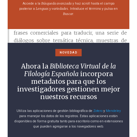
commerce de bourse, de change, etc. suivi d’un
Búsqueda avanzada
Accede a la
y haz scroll hasta el campo
Lenguas y variedades
Vocabulaire espagnol-français et français-espagnol
posterior a
. Introduce el término y pulsa en
Buscar
.
et d’une carte commercial des pays de langue
espagnole
, un método que aúna gramática,
frases comerciales para traducir, una serie de
diálogos sobre temática técnica, muestras de
cartas comerciales y fragmentos de lectura. Por
NOVEDAD
otro lado, realizó muchas traducciones.
El método obtuvo un notable éxito: se reeditó
Ahora la
Biblioteca Virtual de la
hasta las primeras décadas del siglo XX y fue
Filología Española
incorpora
distinguido con la medalla de honor de la
metadatos para que los
Sociedad libre de instrucción y de educación
investigadores gestionen mejor
populares (1891), con la medalla de bronce de la
nuestros recursos
Sociedad para la instrucción elemental (1891),
con la mención honorable de la Exposición
Utiliza las aplicaciones de gestión bibliográfica de
Zotero
y
Mendeley
universal de Lyon (1894) y con la medalla de
para manejar los datos de los registros. Estas aplicaciones están
disponibles de forma gratuita tanto para escritorio como en extensiones
bronce de la Exposición universal de Burdeos
que pueden agregarse a los navegadores web.
(1895).