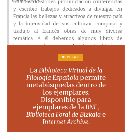
Library, Toron...
muchas ocasiones pronunciación conferencias
y escribió trabajos dedicados a divulgar en
Francia las bellezas y atractivos de nuestro país
y la intensidad de sus cultura», compuso y
tradujo al francés obras de muy diversa
temática. A él debemos algunos libros de
historia y cultura, como los
Apuntes históricos
(1914-1916)
(E. Arias, Madrid, 1916), los
Chants
NOVEDAD
nationaux de l’Amérique latine
(E. Carpentier,
Montdidier, 1912),
El ejército brasileño
(E. Arias,
La
Biblioteca Virtual de la
Madrid, 1914), o
La literatura siciliana (ensayo
Filología Española
permite
sobre el folk-lore)
(F. Léchenet, París, 1894).
metabúsquedas dentro de
En el ámbito filológico, además de colaborar en
los ejemplares.
el
Primer libro de francés. Método intuitivo
Disponible para
ilustrado
de Louis Marchand (1922), publicó
ejemplares de la
BNE
,
junto con la editorial Larousse
L’espagnol
Biblioteca Foral de Bizkaia
e
commercial. Nouvelle méthode de correspondance
Internet Archive
.
expliquant les expresions, termes, formules de