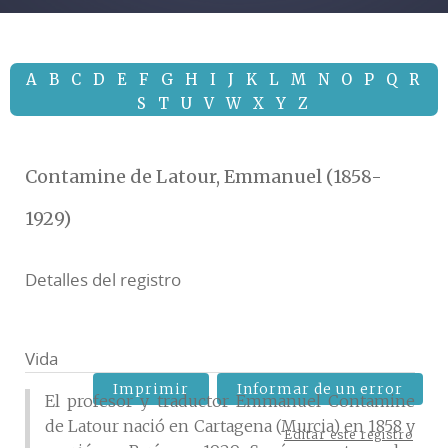
A
B
C
D
E
F
G
H
I
J
K
L
M
N
O
P
Q
R
S
T
U
V
W
X
Y
Z
Contamine de Latour, Emmanuel (1858-
1929)
Detalles del registro
Vida
Imprimir
Informar de un error
El profesor y traductor Emmanuel Contamine
de Latour nació en Cartagena (Murcia) en 1858 y
Editar este registro