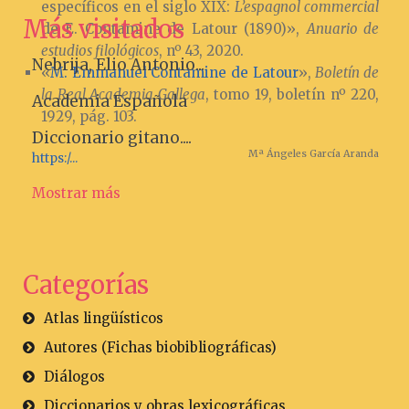
específicos en el siglo XIX:
L’espagnol commercial
Más visitados
de E. Contamine de Latour (1890)»,
Anuario de
estudios filológicos
, nº 43, 2020.
Nebrija, Elio Antonio...
«
M. Emmanuel Contamine de Latour
»,
Boletín de
la Real Academia Gallega
, tomo 19, boletín nº 220,
Academia Española
1929, pág. 103.
Diccionario gitano....
Mª Ángeles García Aranda
https:/...
Mostrar más
Categorías
Atlas lingüísticos
Autores (Fichas biobibliográficas)
Diálogos
Diccionarios y obras lexicográficas