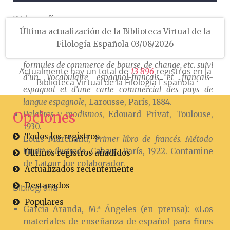
Bibliografía
Última actualización de la Biblioteca Virtual de la
L’espagnol comercial. Nouvelle méthode de
Filología Española 03/08/2026
correspondance expliquant les expresions, termes,
formules de commerce de bourse, de change, etc. suivi
Actualmente hay un total de
registros en la
1
3
8
9
6
d’un Vocabulaire espagnol-français et français-
Biblioteca Virtual de la Filología Española
espagnol et d’une carte commercial des pays de
langue espagnole
, Larousse, París, 1884.
Opciones
Palabras y modismos
, Edouard Privat, Toulouse,
1930.
Todos los registros
Louis Marchand,
Primer libro de francés. Método
intuitivo ilustrado
, Cabaut, París, 1922. Contamine
Últimos registros añadidos
de Latour fue colaborador.
Actualizados recientemente
Destacados
Bibliografía
Populares
García Aranda, M.ª Ángeles (en prensa): «Los
materiales de enseñanza de español para fines