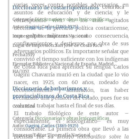
varias veces contra notables adversarios, en
Diccionario de costarriqueñismos
Costa Rica
asuntos de educación y de ciencia; y le
Categoría:
Diccionarios y obras lexicográficas
correspondió vivir en los más agitados
Autor
Gagini, Carlos (1865-1925)
decenios de la precaria política costarricense,
con golpes militares y, como consecuencia,
Impresor/Editor
Imprenta Nacional
confinamientos y destierros por obra de sus
Lugar de impresión
San José de Costa Rica
adversarios políticos. Es importante señalar que
Fecha
1919
convivió el tiempo suficiente con los indígenas
Ejemplar
Biblioteca Nacional de España, Madrid,
de Costa Rica para aprender su lengua. Carlos
HA/3357
Gagini Chavarría murió en la ciudad que lo vio
nacer, en 1925, con 60 años, rodeado de
Diccionario de barbarismos y
reconocimiento y admiración, tras haber
provincialismos de Costa Rica
rechazado una pensión del estado, pues fue su
voluntad trabajar hasta el final de sus días.
Costa Rica
El trabajo filológico de este autor –
Categoría:
Diccionarios y obras lexicográficas
especialmente, el lexicográfico– es muy
Autor
Gagini, Carlos (1865-1925)
considerable. La primera obra que llevó a las
Impresor/Editor
Tipografía Nacional
prensas fue su
Ensayo lexicográfico sobre la