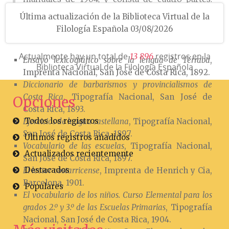
Fonología, Etimología, Morfología y Sintaxis.
Última actualización de la Biblioteca Virtual de la
Filología Española 03/08/2026
Obra
Actualmente hay un total de
registros en la
1
3
8
9
6
Ensayo lexicográfico sobre la lengua de Térraba
,
Biblioteca Virtual de la Filología Española
Imprenta Nacional, San José de Costa Rica, 1892.
Diccionario de barbarismos y provincialismos de
Costa Rica
, Tipografía Nacional, San José de
Opciones
Costa Rica, 1893.
Todos los registros
Ejercicios de lengua castellana
, Tipografía Nacional,
San José de Costa Rica, 1897.
Últimos registros añadidos
Vocabulario de las escuelas
, Tipografía Nacional,
Actualizados recientemente
San José de Costa Rica, 1897.
Destacados
El lector costarricense
, Imprenta de Henrich y Cia,
Barcelona, 1901.
Populares
El vocabulario de los niños. Curso Elemental para los
grados 2.º y 3.º de las Escuelas Primarias
, Tipografía
Nacional, San José de Costa Rica, 1904.