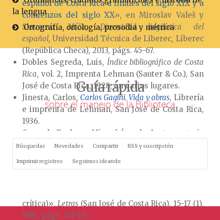
español de Costa Rica a finales del siglo XIX y a
la lengua
comienzos del siglo XX
», en Miroslav Valeš y
Slavomír Míča,
Diversidad lingüística del
Ortografía, ortología, prosodia y métrica
espaňol,
Universidad Técnica de Liberec, Liberec
(República Checa), 2013, págs. 45-67.
Dobles Segreda, Luis,
Índice bibliográfico de Costa
Rica
, vol. 2, Imprenta Lehman (Sauter & Co.), San
Guía rápida
José de Costa Rica, 1928, en varios lugares.
Jinesta, Carlos,
Carlos Gagini. Vida y obras
, Librería
sobre el manejo de la Biblioteca
e imprenta de Lehman, San José de Costa Rica,
1936.
Quesada Pacheco, Miguel Ángel, «La trayectoria
lingüística de Carlos Gagini»,
Revista de Filología
Búsquedas
Novedades
Compartir
RSS y suscripción
y Lingüística de la Universidad de Costa Rica
(San
Imprimir registros
Seguimos ideando
José de Costa Rica), 15 (1), 1989, págs. 127-144.
Sánchez Corrales, Víctor, «Dialectología
costarricense: de Gagini a Agüero (reseña
crítica)»,
Letras
(San José de Costa Rica), 15-17 (1),
1985, págs. 121-131.