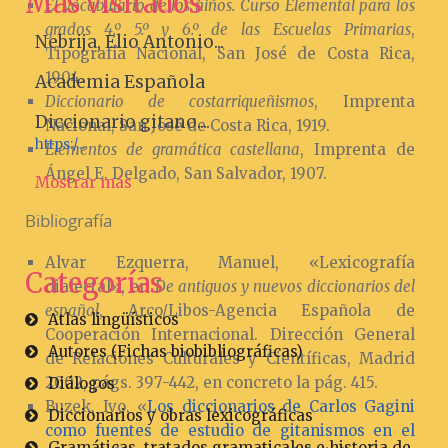
Más visitados
El vocabulario de los niños. Curso Elemental para los
grados 4.º, 5.º y 6.º de las Escuelas Primarias
,
Nebrija, Elio Antonio...
Tipografía Nacional, San José de Costa Rica,
1904.
Academia Española
Diccionario de costarriqueñismos
, Imprenta
Diccionario gitano....
Nacional, San José de Costa Rica, 1919.
https:/...
Elementos de gramática castellana
, Imprenta de
Ángel E. Delgado, San Salvador, 1907.
Mostrar más
Bibliografía
Alvar Ezquerra, Manuel, «Lexicografía
Categorías
dialectal», en
De antiguos y nuevos diccionarios del
español
, Arco/Libos-Agencia Española de
Atlas lingüísticos
Cooperación Internacional. Dirección General
Autores (Fichas biobibliográficas)
de Relaciones Culturales y Científicas, Madrid
2002, págs. 397-442, en concreto la pág. 415.
Diálogos
Buzek, Ivo, «
Los diccionarios de Carlos Gagini
Diccionarios y obras lexicográficas
como fuentes de estudio de gitanismos en el
Gramáticas, tratados gramaticales e historia de