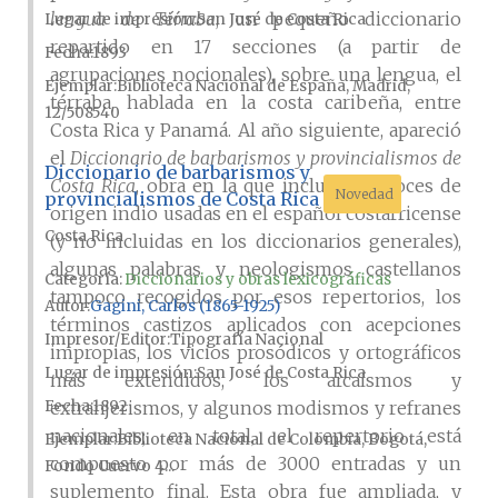
lengua de Térraba
, un pequeño diccionario
Lugar de impresión
San José de Costa Rica
repartido en 17 secciones (a partir de
Fecha
1893
agrupaciones nocionales), sobre una lengua, el
Ejemplar
Biblioteca Nacional de España, Madrid,
térraba, hablada en la costa caribeña, entre
12/508540
Costa Rica y Panamá. Al año siguiente, apareció
el
Diccionario de barbarismos y provincialismos de
Diccionario de barbarismos y
Costa Rica
, obra en la que incluyó las voces de
Novedad
provincialismos de Costa Rica
origen indio usadas en el español costarricense
Costa Rica
(y no incluidas en los diccionarios generales),
algunas palabras y neologismos castellanos
Categoría:
Diccionarios y obras lexicográficas
tampoco recogidos por esos repertorios, los
Autor
Gagini, Carlos (1865-1925)
términos castizos aplicados con acepciones
Impresor/Editor
Tipografía Nacional
impropias, los vicios prosódicos y ortográficos
Lugar de impresión
San José de Costa Rica
más extendidos, los arcaísmos y
extranjerismos, y algunos modismos y refranes
Fecha
1892
nacionales; en total, el repertorio está
Ejemplar
Biblioteca Nacional de Colombia, Bogotá,
compuesto por más de 3000 entradas y un
Fondo Cuervo 4...
suplemento final. Esta obra fue ampliada, y