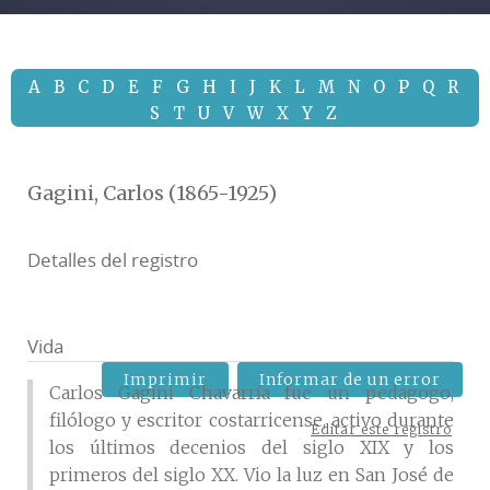
A
B
C
D
E
F
G
H
I
J
K
L
M
N
O
P
Q
R
S
T
U
V
W
X
Y
Z
Gagini, Carlos (1865-1925)
Detalles del registro
Vida
Imprimir
Informar de un error
Carlos Gagini Chavarría fue un pedagogo,
filólogo y escritor costarricense, activo durante
Editar este registro
los últimos decenios del siglo XIX y los
primeros del siglo XX. Vio la luz en San José de