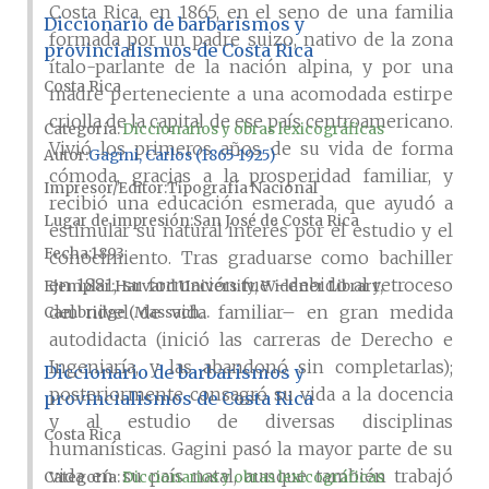
Costa Rica, en 1865, en el seno de una familia
Diccionario de barbarismos y
formada por un padre suizo, nativo de la zona
provincialismos de Costa Rica
ítalo-parlante de la nación alpina, y por una
Costa Rica
madre perteneciente a una acomodada estirpe
criolla de la capital de ese país centroamericano.
Categoría:
Diccionarios y obras lexicográficas
Vivió los primeros años de su vida de forma
Autor
Gagini, Carlos (1865-1925)
cómoda, gracias a la prosperidad familiar, y
Impresor/Editor
Tipografía Nacional
recibió una educación esmerada, que ayudó a
Lugar de impresión
San José de Costa Rica
estimular su natural interés por el estudio y el
Fecha
1893
conocimiento. Tras graduarse como bachiller
en 1881, su formación fue –debido al retroceso
Ejemplar
Harvard University, Widener Library,
del nivel de vida familiar– en gran medida
Cambridge (Massach...
autodidacta (inició las carreras de Derecho e
Ingeniaría, y las abandonó sin completarlas);
Diccionario de barbarismos y
posteriormente consagró su vida a la docencia
provincialismos de Costa Rica
y al estudio de diversas disciplinas
Costa Rica
humanísticas. Gagini pasó la mayor parte de su
vida en su país natal, aunque también trabajó
Categoría:
Diccionarios y obras lexicográficas