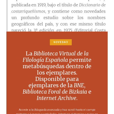
publicada en 1919, bajo el título de
Diccionario de
costarriqueñismos
, y contiene como novedades
un profundo estudio sobre los nombres
geográficos del país, y con ese mismo título
pareció la 3.ª edición en 1975 (Editorial Costa
Rica, San José), y como 5.ª en 1989 (por la misma
editorial). En 1897 apareció su
Vocabulario de las
NOVEDAD
escuelas
, que incluía unas listas de palabras, por
La
Biblioteca Virtual de la
campos designativos, y unos breves ejercicios
Filología Española
permite
de ortografía; también en ese año, fueron
metabúsquedas dentro de
editados los
Ejercicios de lengua castellana
, que
los ejemplares.
le valieron a su autor la medalla de oro en la
Disponible para
Exposición de Guatemala. En el primer año del
ejemplares de la
BNE
,
siglo XX, Gagini editó una obra titulada
El lector
Biblioteca Foral de Bizkaia
e
costarricense
, que contenía una serie de textos
Internet Archive
.
(algunos, de carácter filológico) destinados a las
escuelas; este manual fue reeditado en 1907
Búsqueda avanzada
Accede a la
y haz scroll hasta el campo
(María v. de Lines, San José de Costa Rica) y en
Lenguas y variedades