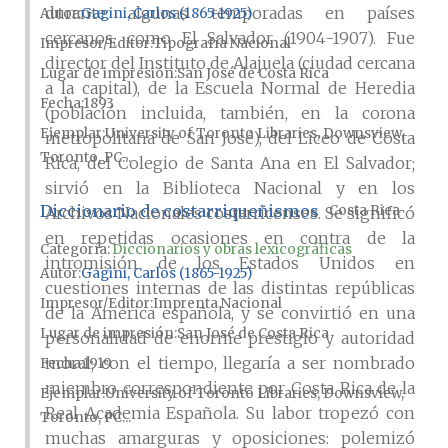
durante algunas temporadas en países
Autor
Gagini, Carlos (1865-1925)
cercanos, como El Salvador (1904-1907). Fue
Impresor/Editor
Tipografía Nacional
director del Instituto de Alajuela (ciudad cercana
Lugar de impresión
San José de Costa Rica
a la capital), de la Escuela Normal de Heredia
Fecha
1893
(población incluida, también, en la corona
Ejemplar
University of Toronto Libraries, Downsview,
metropolitana de San José), del Liceo de Costa
Toronto, PC...
Rica, del Colegio de Santa Ana en El Salvador;
sirvió en la Biblioteca Nacional y en los
Diccionario de costarriqueñismos
Costa Rica
Archivos Nacionales costarricenses. Se significó
en repetidas ocasiones en contra de la
Categoría:
Diccionarios y obras lexicográficas
intromisión de los Estados Unidos en
Autor
Gagini, Carlos (1865-1925)
cuestiones internas de las distintas repúblicas
Impresor/Editor
Imprenta Nacional
de la América española, y se convirtió en una
Lugar de impresión
San José de Costa Rica
personalidad de enorme prestigio y autoridad
moral; con el tiempo, llegaría a ser nombrado
Fecha
1919
miembro correspondiente por Costa Rica de la
Ejemplar
University of Toronto Libraries, Downsview,
Real Academia Española. Su labor tropezó con
Toronto, PC...
muchas amarguras y oposiciones: polemizó