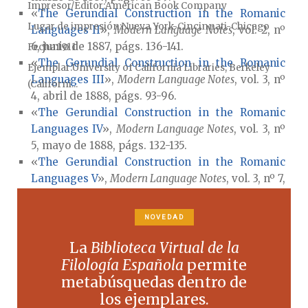
Impresor/Editor
American Book Company
«
The Gerundial Construction in the Romanic
Lugar de impresión
Nueva York-Cincinnati-Chicago
Languages II
»,
Modern Language Notes
, vol. 2, nº
6, junio de 1887, págs. 136-141.
Fecha
1911
«
The Gerundial Construction in the Romanic
Ejemplar
University of California Libraries, Berkeley
Languages III
»,
Modern Language Notes
, vol. 3, nº
(Californi...
4, abril de 1888, págs. 93-96.
«
The Gerundial Construction in the Romanic
Languages IV
»,
Modern Language Notes
, vol. 3, nº
5, mayo de 1888, págs. 132-135.
«
The Gerundial Construction in the Romanic
Languages V
»,
Modern Language Notes
, vol. 3, nº 7,
noviembre de 1888, págs. 213-219.
«
The Gerundial Construction in the Romanic
NOVEDAD
Languages VI
»,
Modern Language Notes
, vol. 4, nº
3, marzo de 1889, págs. 67-73.
La
Biblioteca Virtual de la
«
The Gerundial Construction in the Romanic
Filología Española
permite
Languages VII
»,
Modern Language Notes
, vol. 4, nº
metabúsquedas dentro de
5, mayo de 1889, págs. 129-137.
los ejemplares.