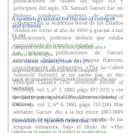
publicaciones de finales del siglo XIX y
principios del siglo XX. Samuel Garner fue un
filólogo románico, profesor de lenguas
A spanish grammar for the use of colleges
romances en la Academia Naval de los Estados
and schools
Unidos en torno al año de 1900 y, gracias a sus
EE. UU.
publicaciones, podemos deducir que estaba
especializado en francés y español.
Categoría:
Gramáticas, tratados gramaticales e
Las primeras publicaciones de Garner
historia de la lengua
estuvieron dedicadas a la lengua francesa,
Autor
Garner, Samuel (¿?-1880-1911-¿?)
concretamente al subjuntivo, «The So-Called
Impresor/Editor
American Book Company
Subjonctif Dubitatif
, je ne sache pas, in the
Lugar de impresión
Nueva York-Cincinnati-Chicago
Principal Clause» (
The American Journal of
Fecha
1901
Philology
, vol. 1, nº 2, 1880, págs. 197-202) y «Je
ne Sache pas, again» (
The American Journal of
Ejemplar
University of California Libraries, Berkeley
Philology
, vol. 2, nº 6, 1881, págs. 213-218). Más
(Californi...
adelante, Garner dio a la luz entre 1887-1889
una serie de artículos sobre el gerundio de las
Essentials of Spanish Grammar
EE. UU.
lenguas romances, bajo el título de «The
Categoría:
Gramáticas, tratados gramaticales e