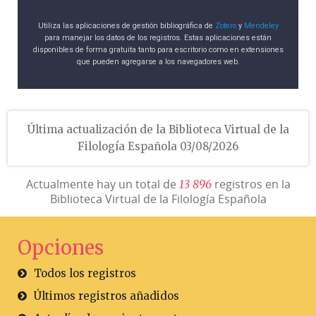
Utiliza las aplicaciones de gestión bibliográfica de
Zotero
y
Mendeley
para manejar los datos de los registros. Estas aplicaciones están
disponibles de forma gratuita tanto para escritorio como en extensiones
que pueden agregarse a los navegadores web.
Última actualización de la Biblioteca Virtual de la
Filología Española 03/08/2026
Actualmente hay un total de
registros en la
1
3
8
9
6
Biblioteca Virtual de la Filología Española
Opciones
Todos los registros
Últimos registros añadidos