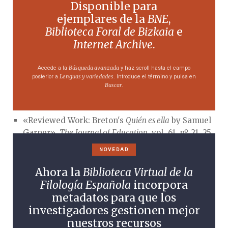
«Vocabulary», en
¿Quién es ella? Comedia en cinco
Disponible para
actos par Manuel Bretón de los Herreros,
ejemplares de la
BNE
,
representada por la primera vez en el Teatro español
Biblioteca Foral de Bizkaia
e
el día 7 de diciembre de 1849; with introduction, notes,
Internet Archive
.
and vocabulary by Samuel Garner
, American Book
Company, Nueva York-Cincinnati-Chicago, 1905,
Búsqueda avanzada
Accede a la
y haz scroll hasta el campo
págs. 142-176.
Lenguas y variedades
posterior a
. Introduce el término y pulsa en
Buscar
.
Bibliografía
«Reviewed Work: Breton's
Quién es ella
by Samuel
Garner»,
The Journal of Education
, vol. 61, nº 21, 25
de mayo de 1905, pág. 579.
NOVEDAD
«Reviewed Work: Garner's
Essentials of Spanish
Grammar
by Samuel Garner»,
The Journal of
Ahora la
Biblioteca Virtual de la
Education
, vol. 73, nº 24, 15 de junio de 1911, pág.
Filología Española
incorpora
682.
metadatos para que los
investigadores gestionen mejor
Estela Calero Hernández
nuestros recursos