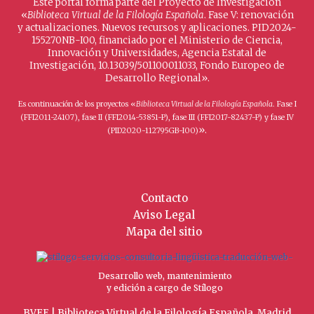
Este portal forma parte del Proyecto de Investigación
«
Biblioteca Virtual de la Filología Española
. Fase V: renovación
y actualizaciones. Nuevos recursos y aplicaciones. PID2024-
155270NB-I00, financiado por el Ministerio de Ciencia,
Innovación y Universidades, Agencia Estatal de
Investigación, 10.13039/501100011033, Fondo Europeo de
Desarrollo Regional».
Es continuación de los proyectos «
Biblioteca Virtual de la Filología Española
. Fase I
(FFI2011-24107), fase II (FFI2014-53851-P), fase III (FFI2017-82437-P) y fase IV
».
(PID2020-112795GB-I00)
Contacto
Aviso Legal
Mapa del sitio
Desarrollo web, mantenimiento
y edición a cargo de Stílogo
BVFE | Biblioteca Virtual de la Filología Española, Madrid