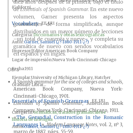
Ejemplar
University of California Libraries, Berkeley
diez años después de la primera, bajo el título
(Californi...
de
Essentials of Spanish Grammar
. En este nuevo
volumen, Garner presenta los aspectos
Vocabulary
EE. UU.
gramaticales de forma simplificada, aunque
distribuidos en un mayor número de lecciones
Categoría:
Diccionarios y obras lexicográficas
–un total de cuarenta y nueve–, y completa su
Autor
Garner, Samuel (¿?-1880-1911-¿?)
gramática de nuevo con sendos vocabularios
Impresor/Editor
American Book Company
en español y en inglés.
Lugar de impresión
Nueva York-Cincinnati-Chicago
Fecha
1911
Obra
Ejemplar
University of Michigan Library, Hatcher
A Spanish grammar for the use of colleges and schools
,
Graduate Librar...
American Book Company, Nueva York-
Cincinnati-Chicago, 1901.
Essentials of Spanish Grammar
EE. UU.
Essentials of Spanish Grammar
, American Book
Company, Nueva York-Cincinnati-Chicago, 1911.
Categoría:
Gramáticas, tratados gramaticales e
«
The Gerundial Construction in the Romanic
historia de la lengua
Languages I
»,
Modern Language Notes
, vol. 2, nº 3,
Autor
Garner, Samuel (¿?-1880-1911-¿?)
marzo de 1887, págs. 55-59.