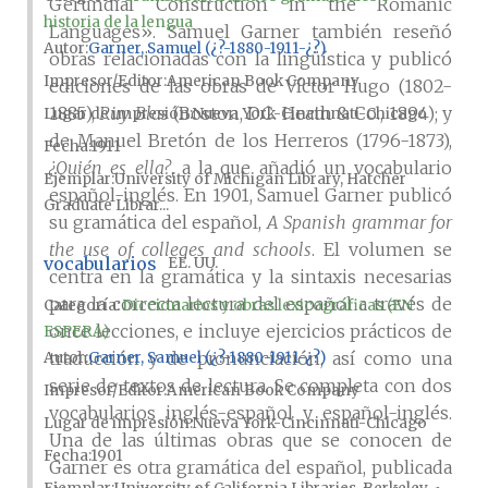
Gerundial Construction in the Romanic
historia de la lengua
Languages». Samuel Garner también reseñó
Autor
Garner, Samuel (¿?-1880-1911-¿?)
obras relacionadas con la lingüística y publicó
Impresor/Editor
American Book Company
ediciones de las obras de Víctor Hugo (1802-
1885),
Ruy Blas
(Boston, D.C. Heath & Co., 1894); y
Lugar de impresión
Nueva York-Cincinnati-Chicago
de Manuel Bretón de los Herreros (1796-1873),
Fecha
1911
¿Quién es ella?
, a la que añadió un vocabulario
Ejemplar
University of Michigan Library, Hatcher
español-inglés. En 1901, Samuel Garner publicó
Graduate Librar...
su gramática del español,
A Spanish grammar for
the use of colleges and schools
. El volumen se
vocabularios
EE. UU.
centra en la gramática y la sintaxis necesarias
para la correcta lectura del español a través de
Categoría:
Diccionarios y obras lexicográficas (EN
once lecciones, e incluye ejercicios prácticos de
ESPERA)
traducción y de pronunciación, así como una
Autor
Garner, Samuel (¿?-1880-1911-¿?)
serie de textos de lectura. Se completa con dos
Impresor/Editor
American Book Company
vocabularios inglés-español y español-inglés.
Lugar de impresión
Nueva York-Cincinnati-Chicago
Una de las últimas obras que se conocen de
Fecha
1901
Garner es otra gramática del español, publicada