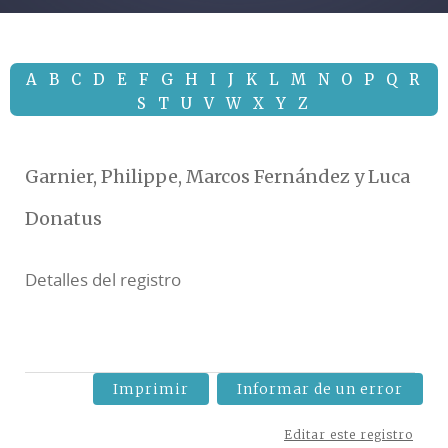
A
B
C
D
E
F
G
H
I
J
K
L
M
N
O
P
Q
R
S
T
U
V
W
X
Y
Z
Garnier, Philippe, Marcos Fernández y Luca
Donatus
Detalles del registro
Imprimir
Informar de un error
Editar este registro