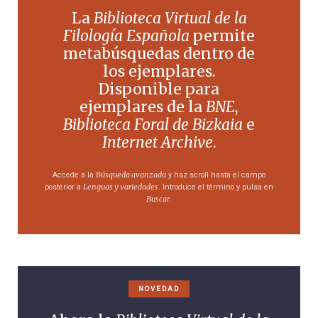
La
Biblioteca Virtual de la
Filología Española
permite
metabúsquedas dentro de
los ejemplares.
Disponible para
ejemplares de la
BNE
,
Biblioteca Foral de Bizkaia
e
Internet Archive
.
Búsqueda avanzada
Accede a la
y haz scroll hasta el campo
Lenguas y variedades
posterior a
. Introduce el término y pulsa en
Buscar
.
NOVEDAD