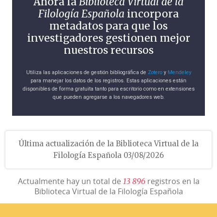
Ahora la
Biblioteca Virtual de la
Filología Española
incorpora
metadatos para que los
investigadores gestionen mejor
nuestros recursos
Utiliza las aplicaciones de gestión bibliográfica de
Zotero
y
Mendeley
para manejar los datos de los registros. Estas aplicaciones están
disponibles de forma gratuita tanto para escritorio como en extensiones
que pueden agregarse a los navegadores web.
Última actualización de la Biblioteca Virtual de la
Filología Española 03/08/2026
Actualmente hay un total de
registros en la
1
3
8
9
6
Biblioteca Virtual de la Filología Española