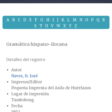
A
B
C
D
E
F
G
H
I
J
K
L
M
N
O
P
Q
R
S
T
U
V
W
X
Y
Z
Gramática hispano-ilocana
Detalles del registro
Autor
Naves, fr. José
Impresor/Editor
Pequeña Imprenta del Asilo de Huérfanos
Lugar de impresión
Tambobong
Fecha
1892