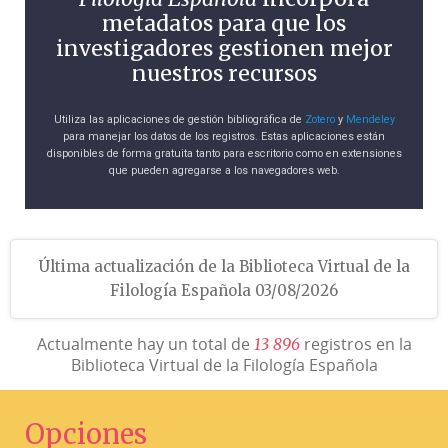
metadatos para que los
investigadores gestionen mejor
nuestros recursos
Utiliza las aplicaciones de gestión bibliográfica de
Zotero
y
Mendeley
para manejar los datos de los registros. Estas aplicaciones están
disponibles de forma gratuita tanto para escritorio como en extensiones
que pueden agregarse a los navegadores web.
Última actualización de la Biblioteca Virtual de la
Filología Española 03/08/2026
Actualmente hay un total de
registros en la
1
3
8
9
6
Biblioteca Virtual de la Filología Española
Opciones