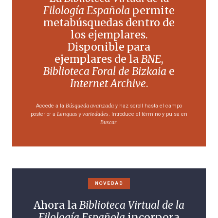
Filología Española
permite
metabúsquedas dentro de
los ejemplares.
Disponible para
ejemplares de la
BNE
,
Biblioteca Foral de Bizkaia
e
Internet Archive
.
Búsqueda avanzada
Accede a la
y haz scroll hasta el campo
Lenguas y variedades
posterior a
. Introduce el término y pulsa en
Buscar
.
NOVEDAD
Ahora la
Biblioteca Virtual de la
Filología Española
incorpora