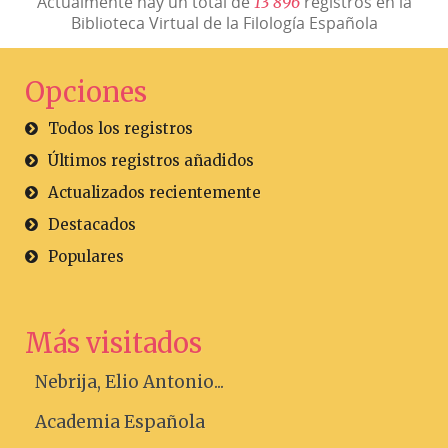
Actualmente hay un total de
registros en la
1
3
8
9
6
Biblioteca Virtual de la Filología Española
Opciones
Todos los registros
Últimos registros añadidos
Actualizados recientemente
Destacados
Populares
Más visitados
Nebrija, Elio Antonio...
Academia Española