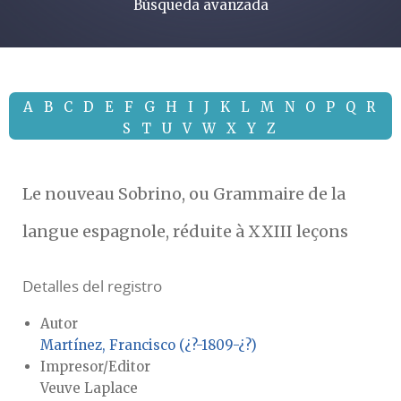
Búsqueda avanzada
A
B
C
D
E
F
G
H
I
J
K
L
M
N
O
P
Q
R
S
T
U
V
W
X
Y
Z
Le nouveau Sobrino, ou Grammaire de la
langue espagnole, réduite à XXIII leçons
Detalles del registro
Autor
Martínez, Francisco (¿?-1809-¿?)
Impresor/Editor
Veuve Laplace