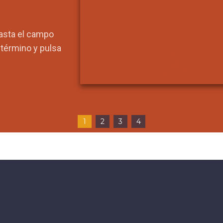
hasta el campo
l término y pulsa
1
2
3
4