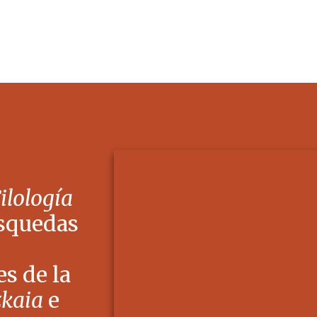
Filología
squedas
s de la
zkaia
e