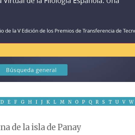
a Virtual de la Filología Española. Una
io de la V Edición de los Premios de Transferencia de Tecn
Búsqueda general
D
E
F
G
H
I
J
K
L
M
N
O
P
Q
R
S
T
U
V
W
na de la isla de Panay