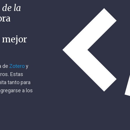
 de la
ora
n mejor
ca de
Zotero
y
tros. Estas
ita tanto para
gregarse a los