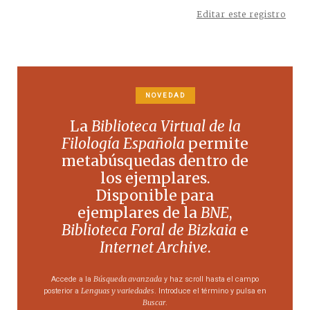
Editar este registro
NOVEDAD
La
Biblioteca Virtual de la
Filología Española
permite
metabúsquedas dentro de
los ejemplares.
Disponible para
ejemplares de la
BNE
,
Biblioteca Foral de Bizkaia
e
Internet Archive
.
Búsqueda avanzada
Accede a la
y haz scroll hasta el campo
Lenguas y variedades
posterior a
. Introduce el término y pulsa en
Buscar
.