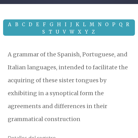
A
B
C
D
E
F
G
H
I
J
K
L
M
N
O
P
Q
R
S
T
U
V
W
X
Y
Z
A grammar of the Spanish, Portuguese, and
Italian languages, intended to facilitate the
acquiring of these sister tongues by
exhibiting in a synoptical form the
agreements and differences in their
grammatical construction