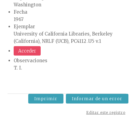
Washington
Fecha
1967
Ejemplar
University of California Libraries, Berkeley
(California), NRLF (UCB), PC4112 .U5 v.1
Acceder
Observaciones
T. I.
Imprimir
Informar de un error
Editar este registro