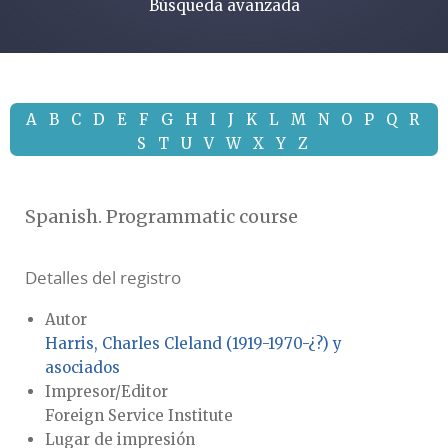
Búsqueda avanzada
A
B
C
D
E
F
G
H
I
J
K
L
M
N
O
P
Q
R
S
T
U
V
W
X
Y
Z
Spanish. Programmatic course
Detalles del registro
Autor
Harris, Charles Cleland (1919-1970-¿?) y
asociados
Impresor/Editor
Foreign Service Institute
Lugar de impresión