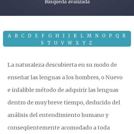
Búsqueda avanzada
A
B
C
D
E
F
G
H
I
J
K
L
M
N
O
P
Q
R
S
T
U
V
W
X
Y
Z
La naturaleza descubierta en su modo de
enseñar las lenguas a los hombres, o Nuevo
e infalible método de adquirir las lenguas
dentro de muy breve tiempo, deducido del
análisis del entendimiento humano y
conseqüentemente acomodado a toda