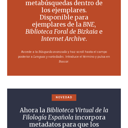
metabúsquedas dentro de
los ejemplares.
Disponible para
ejemplares de la
BNE
,
Biblioteca Foral de Bizkaia
e
Internet Archive
.
Búsqueda avanzada
Accede a la
y haz scroll hasta el campo
Lenguas y variedades
posterior a
. Introduce el término y pulsa en
Buscar
.
NOVEDAD
Ahora la
Biblioteca Virtual de la
Filología Española
incorpora
metadatos para que los