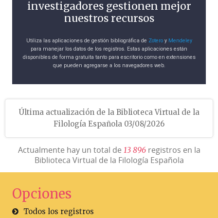
investigadores gestionen mejor
nuestros recursos
Utiliza las aplicaciones de gestión bibliográfica de
Zotero
y
Mendeley
para manejar los datos de los registros. Estas aplicaciones están
disponibles de forma gratuita tanto para escritorio como en extensiones
que pueden agregarse a los navegadores web.
Última actualización de la Biblioteca Virtual de la
Filología Española 03/08/2026
Actualmente hay un total de
registros en la
1
3
8
9
6
Biblioteca Virtual de la Filología Española
Opciones
Todos los registros