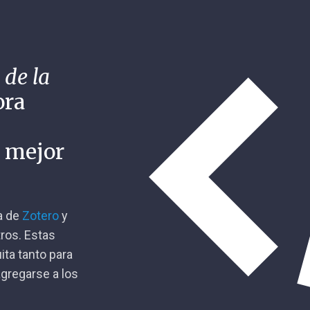
 de la
ora
n mejor
ca de
Zotero
y
tros. Estas
ita tanto para
gregarse a los