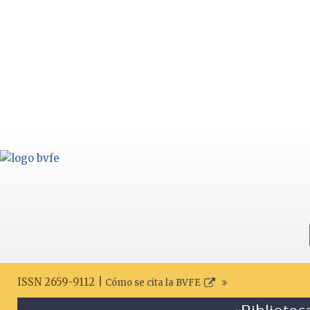
ISSN 2659-9112 |
Cómo se cita la BVFE