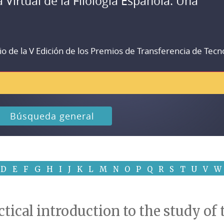
a Virtual de la Filología Española. Una
io de la V Edición de los Premios de Transferencia de Tecn
Búsqueda general
D
E
F
G
H
I
J
K
L
M
N
O
P
Q
R
S
T
U
V
W
actical introduction to the study o