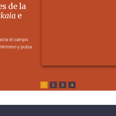
s de la
zkaia
e
hasta el campo
l término y pulsa
1
2
3
4