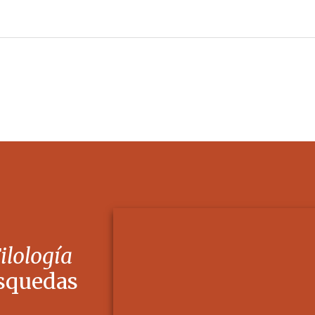
Filología
squedas