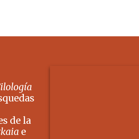
Filología
squedas
s de la
zkaia
e