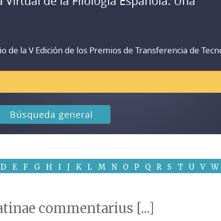
a Virtual de la Filología Española. Una
io de la V Edición de los Premios de Transferencia de Tecn
Búsqueda general
D
E
F
G
H
I
J
K
L
M
N
O
P
Q
R
S
T
U
V
W
atinae commentarius [...]