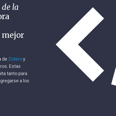
 de la
ora
n mejor
ca de
Zotero
y
tros. Estas
ita tanto para
gregarse a los