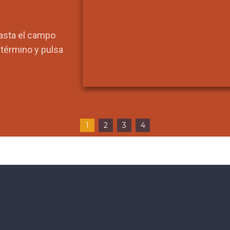
hasta el campo
l término y pulsa
1
2
3
4