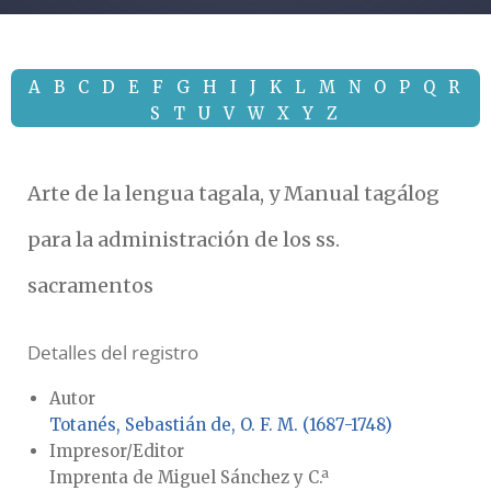
A
B
C
D
E
F
G
H
I
J
K
L
M
N
O
P
Q
R
S
T
U
V
W
X
Y
Z
Arte de la lengua tagala, y Manual tagálog
para la administración de los ss.
sacramentos
Detalles del registro
Autor
Totanés, Sebastián de, O. F. M. (1687-1748)
Impresor/Editor
Imprenta de Miguel Sánchez y C.ª