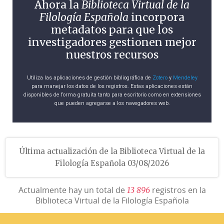
Ahora la
Biblioteca Virtual de la
Filología Española
incorpora
metadatos para que los
investigadores gestionen mejor
nuestros recursos
Utiliza las aplicaciones de gestión bibliográfica de
Zotero
y
Mendeley
para manejar los datos de los registros. Estas aplicaciones están
disponibles de forma gratuita tanto para escritorio como en extensiones
que pueden agregarse a los navegadores web.
Última actualización de la Biblioteca Virtual de la
Filología Española 03/08/2026
Actualmente hay un total de
registros en la
1
3
8
9
6
Biblioteca Virtual de la Filología Española