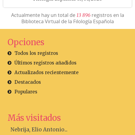
Actualmente hay un total de
registros en la
1
3
8
9
6
Biblioteca Virtual de la Filología Española
Opciones
Todos los registros
Últimos registros añadidos
Actualizados recientemente
Destacados
Populares
Más visitados
Nebrija, Elio Antonio...