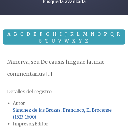
Búsqueda avanzada
A
B
C
D
E
F
G
H
I
J
K
L
M
N
O
P
Q
R
S
T
U
V
W
X
Y
Z
Minerva, seu De causis linguae latinae
commentarius [...]
Detalles del registro
Autor
Sánchez de las Brozas, Francisco, El Brocense
(1523-1600)
Impresor/Editor