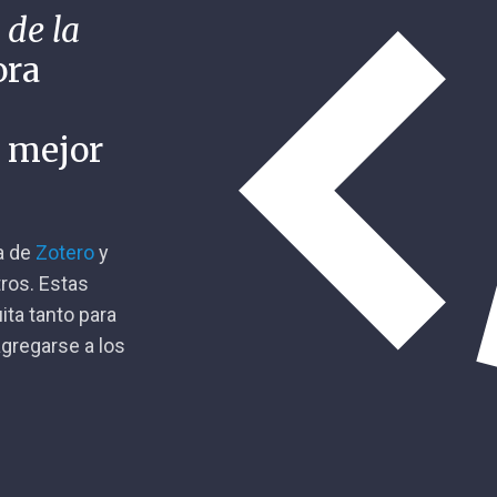
 de la
ora
n mejor
ca de
Zotero
y
tros. Estas
ita tanto para
gregarse a los