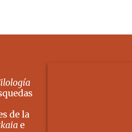
Filología
squedas
s de la
zkaia
e