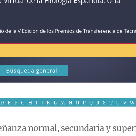
a Virtual de la Filología Española. Una
io de la V Edición de los Premios de Transferencia de Tecn
Búsqueda general
D
E
F
G
H
I
J
K
L
M
N
O
P
Q
R
S
T
U
V
W
señanza normal, secundaria y super