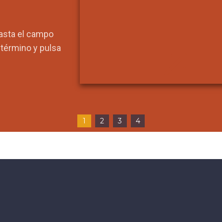
hasta el campo
l término y pulsa
1
2
3
4