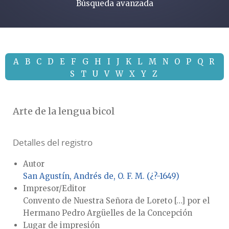
Búsqueda avanzada
A
B
C
D
E
F
G
H
I
J
K
L
M
N
O
P
Q
R
S
T
U
V
W
X
Y
Z
Arte de la lengua bicol
Detalles del registro
Autor
San Agustín, Andrés de, O. F. M. (¿?-1649)
Impresor/Editor
Convento de Nuestra Señora de Loreto […] por el
Hermano Pedro Argüelles de la Concepción
Lugar de impresión