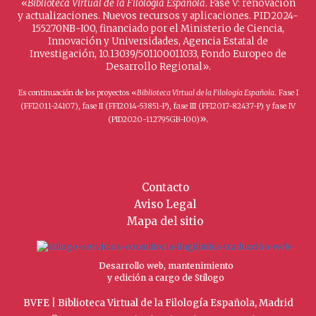
«
Biblioteca Virtual de la Filología Española
. Fase V: renovación
y actualizaciones. Nuevos recursos y aplicaciones. PID2024-
155270NB-I00, financiado por el Ministerio de Ciencia,
Innovación y Universidades, Agencia Estatal de
Investigación, 10.13039/501100011033, Fondo Europeo de
Desarrollo Regional».
Es continuación de los proyectos «
Biblioteca Virtual de la Filología Española
. Fase I
(FFI2011-24107), fase II (FFI2014-53851-P), fase III (FFI2017-82437-P) y fase IV
».
(PID2020-112795GB-I00)
Contacto
Aviso Legal
Mapa del sitio
Desarrollo web, mantenimiento
y edición a cargo de Stílogo
BVFE | Biblioteca Virtual de la Filología Española, Madrid