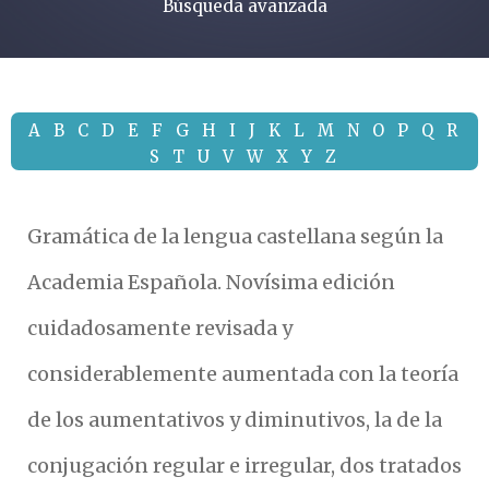
Búsqueda avanzada
A
B
C
D
E
F
G
H
I
J
K
L
M
N
O
P
Q
R
S
T
U
V
W
X
Y
Z
Gramática de la lengua castellana según la
Academia Española. Novísima edición
cuidadosamente revisada y
considerablemente aumentada con la teoría
de los aumentativos y diminutivos, la de la
conjugación regular e irregular, dos tratados