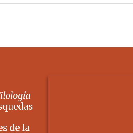
Filología
squedas
s de la