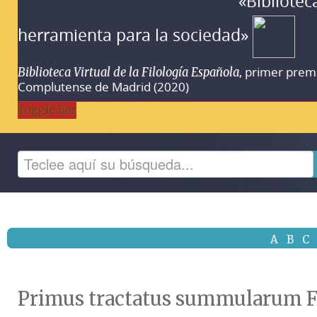
«Bibliotec
herramienta para la sociedad»
, primer prem
Biblioteca Virtual de la Filología Española
Complutense de Madrid (2020)
Toggle Bar
A
B
C
Primus tractatus summularum Fer