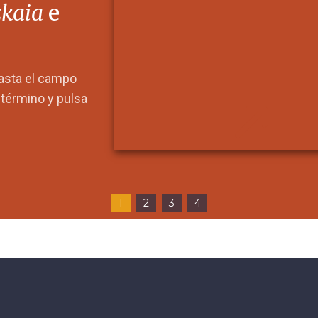
zkaia
e
hasta el campo
l término y pulsa
1
2
3
4