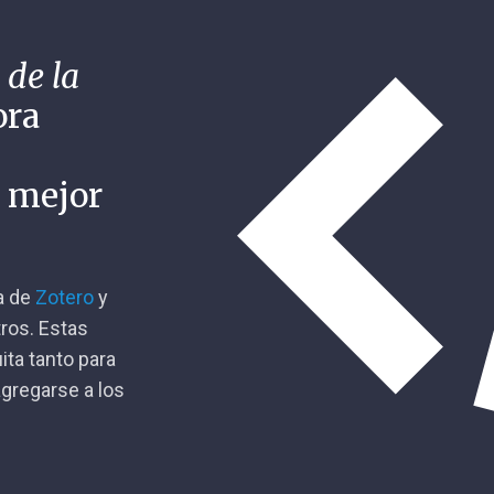
 de la
ora
n mejor
ca de
Zotero
y
tros. Estas
ita tanto para
gregarse a los