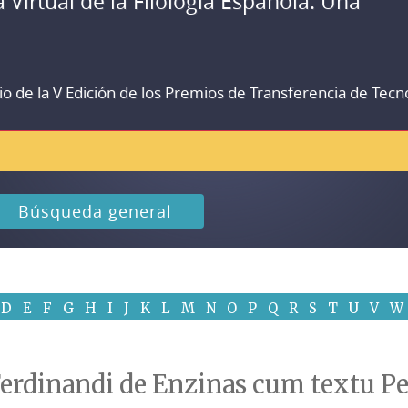
a Virtual de la Filología Española. Una
io de la V Edición de los Premios de Transferencia de Tecn
Búsqueda general
D
E
F
G
H
I
J
K
L
M
N
O
P
Q
R
S
T
U
V
W
dinandi de Enzinas cum textu Petr