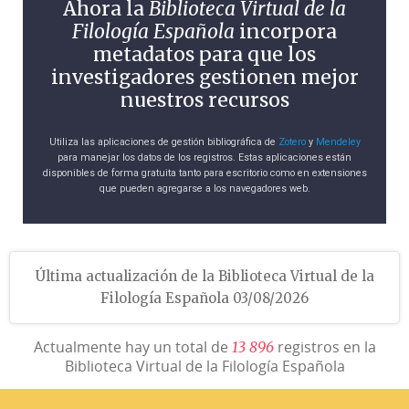
Ahora la
Biblioteca Virtual de la
Filología Española
incorpora
metadatos para que los
investigadores gestionen mejor
nuestros recursos
Utiliza las aplicaciones de gestión bibliográfica de
Zotero
y
Mendeley
para manejar los datos de los registros. Estas aplicaciones están
disponibles de forma gratuita tanto para escritorio como en extensiones
que pueden agregarse a los navegadores web.
Última actualización de la Biblioteca Virtual de la
Filología Española 03/08/2026
Actualmente hay un total de
registros en la
1
3
8
9
6
Biblioteca Virtual de la Filología Española