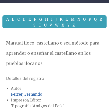
A
B
C
D
E
F
G
H
I
J
K
L
M
N
O
P
Q
R
S
T
U
V
W
X
Y
Z
Manual iloco-castellano o sea método para
aprender o enseñar el castellano en los
pueblos ilocanos
Detalles del registro
Autor
Ferrer, Fernando
Impresor/Editor
Tipografía "Amigos del País"