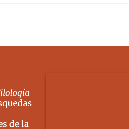
Filología
squedas
s de la