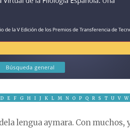
a Virtual de la Filología Española. Una
io de la V Edición de los Premios de Transferencia de Tecn
Búsqueda general
D
E
F
G
H
I
J
K
L
M
N
O
P
Q
R
S
T
U
V
W
ela lengua aymara. Con muchos, y