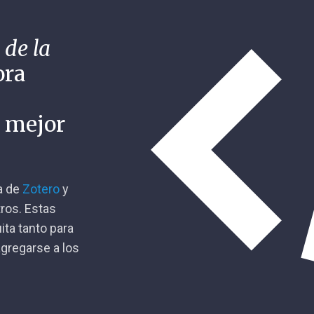
 de la
ora
n mejor
ca de
Zotero
y
tros. Estas
ita tanto para
gregarse a los