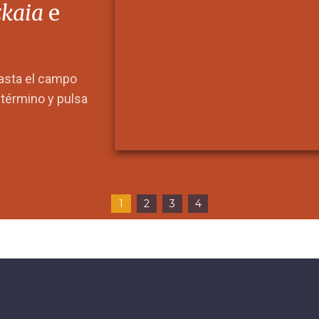
zkaia
e
hasta el campo
l término y pulsa
1
2
3
4