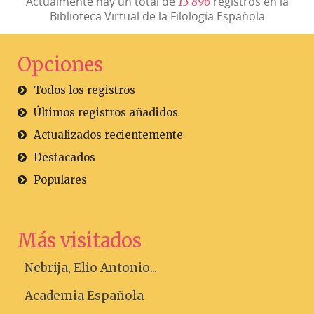
Actualmente hay un total de
registros en la
1
3
8
9
6
Biblioteca Virtual de la Filología Española
Opciones
Todos los registros
Últimos registros añadidos
Actualizados recientemente
Destacados
Populares
Más visitados
Nebrija, Elio Antonio...
Academia Española