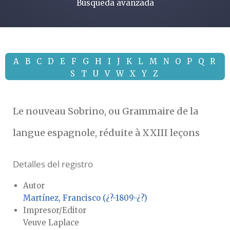
Búsqueda avanzada
A
B
C
D
E
F
G
H
I
J
K
L
M
N
O
P
Q
R
S
T
U
V
W
X
Y
Z
Le nouveau Sobrino, ou Grammaire de la
langue espagnole, réduite à XXIII leçons
Detalles del registro
Autor
Martínez, Francisco (¿?-1809-¿?)
Impresor/Editor
Veuve Laplace