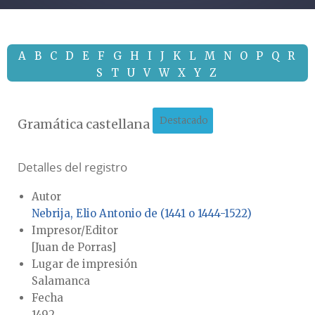
A
B
C
D
E
F
G
H
I
J
K
L
M
N
O
P
Q
R
S
T
U
V
W
X
Y
Z
Destacado
Gramática castellana
Detalles del registro
Autor
Nebrija, Elio Antonio de (1441 o 1444-1522)
Impresor/Editor
[Juan de Porras]
Lugar de impresión
Salamanca
Fecha
1492