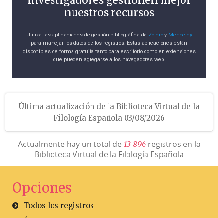
investigadores gestionen mejor
nuestros recursos
Utiliza las aplicaciones de gestión bibliográfica de
Zotero
y
Mendeley
para manejar los datos de los registros. Estas aplicaciones están
disponibles de forma gratuita tanto para escritorio como en extensiones
que pueden agregarse a los navegadores web.
Última actualización de la Biblioteca Virtual de la
Filología Española 03/08/2026
Actualmente hay un total de
registros en la
1
3
8
9
6
Biblioteca Virtual de la Filología Española
Opciones
Todos los registros