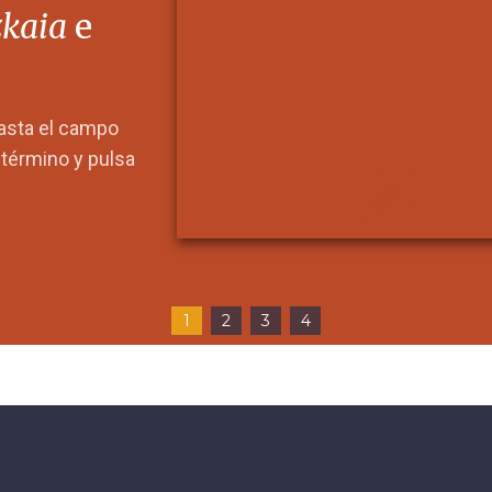
zkaia
e
hasta el campo
l término y pulsa
1
2
3
4