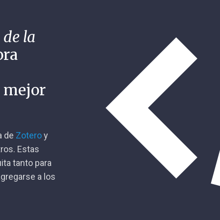
 de la
ora
n mejor
ca de
Zotero
y
tros. Estas
ita tanto para
gregarse a los