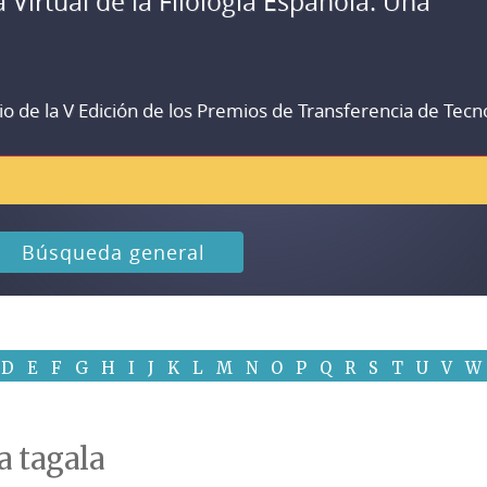
a Virtual de la Filología Española. Una
io de la V Edición de los Premios de Transferencia de Tecn
Búsqueda general
D
E
F
G
H
I
J
K
L
M
N
O
P
Q
R
S
T
U
V
W
a tagala