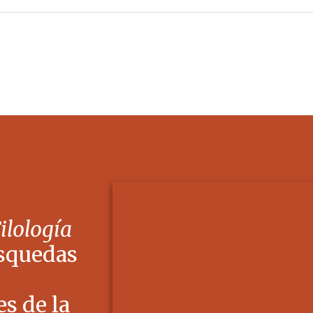
Filología
squedas
s de la