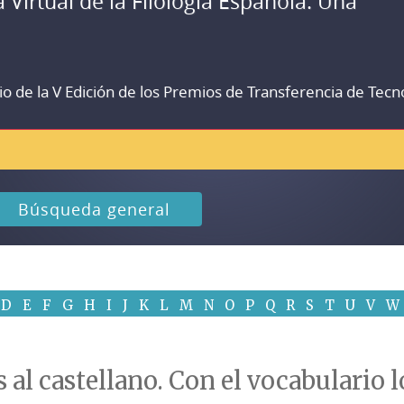
a Virtual de la Filología Española. Una
io de la V Edición de los Premios de Transferencia de Tecn
Búsqueda general
D
E
F
G
H
I
J
K
L
M
N
O
P
Q
R
S
T
U
V
W
 al castellano. Con el vocabulario l