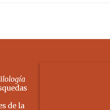
Filología
squedas
s de la