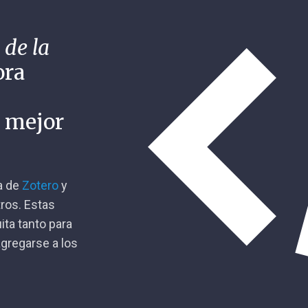
 de la
ora
n mejor
ca de
Zotero
y
tros. Estas
ita tanto para
gregarse a los