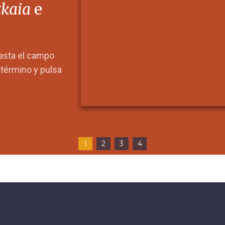
zkaia
e
hasta el campo
l término y pulsa
1
2
3
4