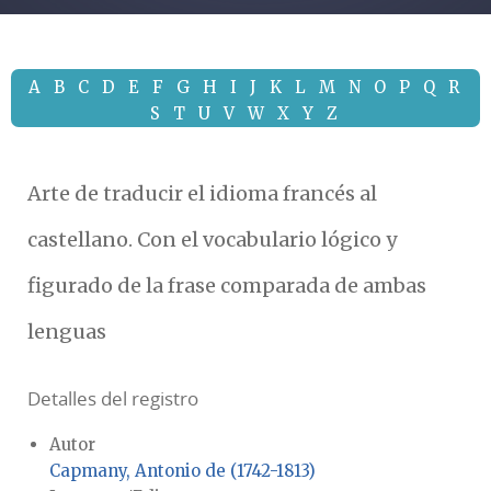
A
B
C
D
E
F
G
H
I
J
K
L
M
N
O
P
Q
R
S
T
U
V
W
X
Y
Z
Arte de traducir el idioma francés al
castellano. Con el vocabulario lógico y
figurado de la frase comparada de ambas
lenguas
Detalles del registro
Autor
Capmany, Antonio de (1742-1813)