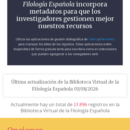
Filología Española
incorpora
metadatos para que los
investigadores gestionen mejor
nuestros recursos
Utiliza las aplicaciones de gestión bibliográfica de
Zotero
y
Mendeley
para manejar los datos de los registros. Estas aplicaciones están
disponibles de forma gratuita tanto para escritorio como en extensiones
que pueden agregarse a los navegadores web.
Última actualización de la Biblioteca Virtual de la
Filología Española 03/08/2026
Actualmente hay un total de
registros en la
1
3
8
9
6
Biblioteca Virtual de la Filología Española