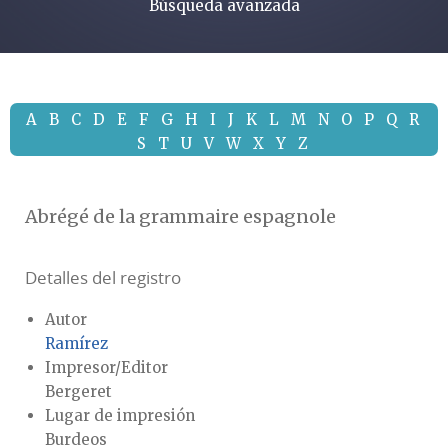
Búsqueda avanzada
A
B
C
D
E
F
G
H
I
J
K
L
M
N
O
P
Q
R
S
T
U
V
W
X
Y
Z
Abrégé de la grammaire espagnole
Detalles del registro
Autor
Ramírez
Impresor/Editor
Bergeret
Lugar de impresión
Burdeos