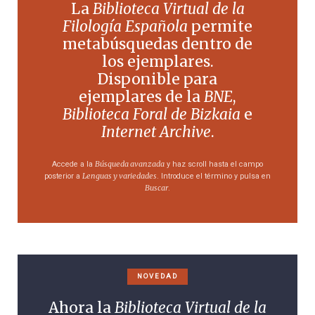
La
Biblioteca Virtual de la
Filología Española
permite
metabúsquedas dentro de
los ejemplares.
Disponible para
ejemplares de la
BNE
,
Biblioteca Foral de Bizkaia
e
Internet Archive
.
Búsqueda avanzada
Accede a la
y haz scroll hasta el campo
Lenguas y variedades
posterior a
. Introduce el término y pulsa en
Buscar
.
NOVEDAD
Ahora la
Biblioteca Virtual de la