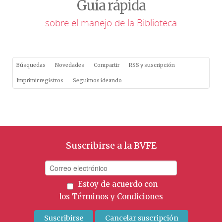
Guía rápida
sobre el manejo de la Biblioteca
Búsquedas
Novedades
Compartir
RSS y suscripción
Imprimir registros
Seguimos ideando
Suscribirse a la BVFE
Estoy de acuerdo con
los
Términos y Condiciones