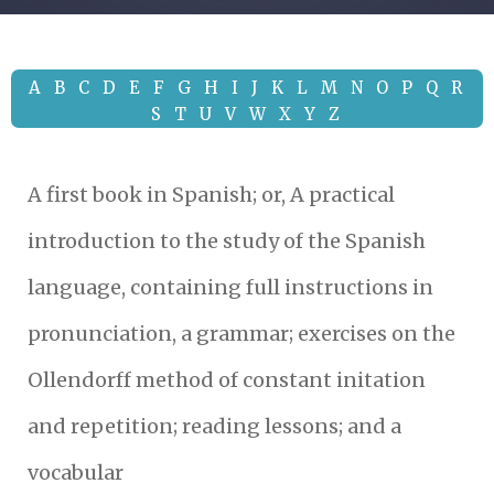
A
B
C
D
E
F
G
H
I
J
K
L
M
N
O
P
Q
R
S
T
U
V
W
X
Y
Z
A first book in Spanish; or, A practical
introduction to the study of the Spanish
language, containing full instructions in
pronunciation, a grammar; exercises on the
Ollendorff method of constant initation
and repetition; reading lessons; and a
vocabular