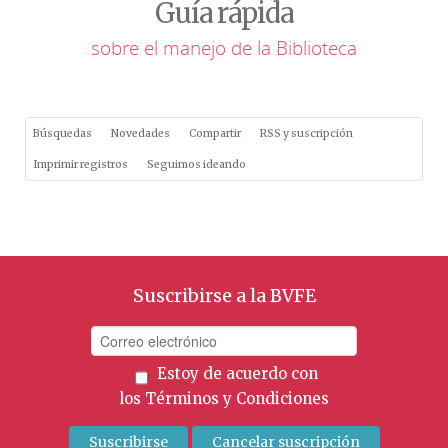
Guía rápida
sobre el manejo de la Biblioteca
Búsquedas
Novedades
Compartir
RSS y suscripción
Imprimir registros
Seguimos ideando
Suscribirse a la BVFE
Estoy de acuerdo con
los
Términos y Condiciones