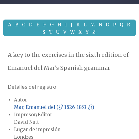
A
B
C
D
E
F
G
H
I
J
K
L
M
N
O
P
Q
R
S
T
U
V
W
X
Y
Z
A key to the exercises in the sixth edition of
Emanuel del Mar's Spanish grammar
Detalles del registro
Autor
Mar, Emanuel del (¿?-1826-1853-¿?)
Impresor/Editor
David Nutt
Lugar de impresión
Londres