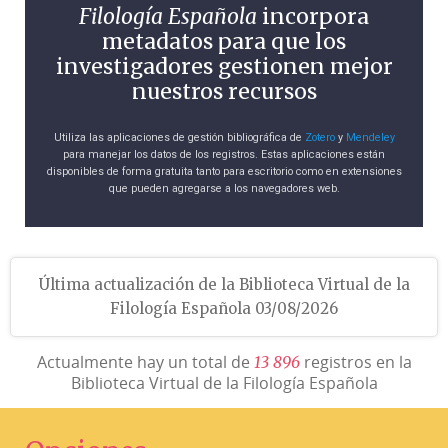
Filología Española
incorpora
metadatos para que los
investigadores gestionen mejor
nuestros recursos
Utiliza las aplicaciones de gestión bibliográfica de
Zotero
y
Mendeley
para manejar los datos de los registros. Estas aplicaciones están
disponibles de forma gratuita tanto para escritorio como en extensiones
que pueden agregarse a los navegadores web.
Última actualización de la Biblioteca Virtual de la
Filología Española 03/08/2026
Actualmente hay un total de
registros en la
1
3
8
9
6
Biblioteca Virtual de la Filología Española