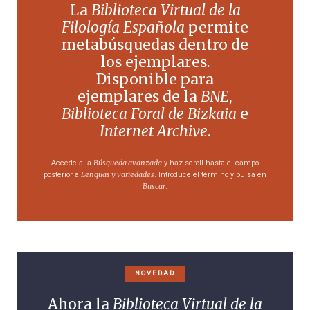
La
Biblioteca Virtual de la
Filología Española
permite
metabúsquedas dentro de
los ejemplares.
Disponible para
ejemplares de la
BNE
,
Biblioteca Foral de Bizkaia
e
Internet Archive
.
Búsqueda avanzada
Accede a la
y haz scroll hasta el campo
Lenguas y variedades
posterior a
. Introduce el término y pulsa en
Buscar
.
NOVEDAD
Ahora la
Biblioteca Virtual de la