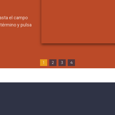
hasta el campo
l término y pulsa
1
2
3
4