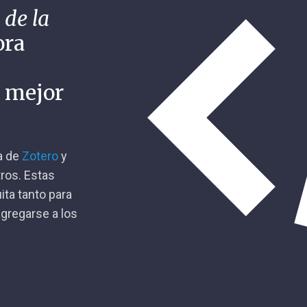
 de la
ora
n mejor
ca de
Zotero
y
tros. Estas
ita tanto para
gregarse a los