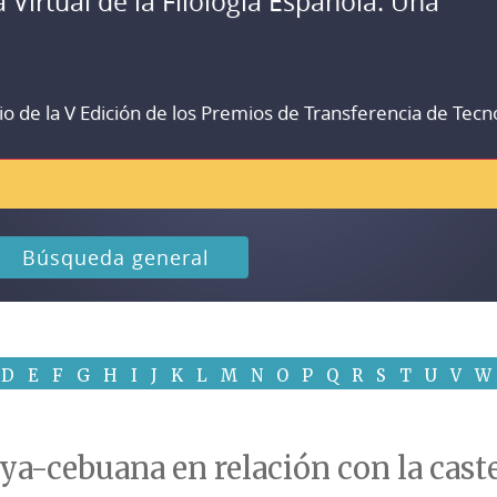
a Virtual de la Filología Española. Una
io de la V Edición de los Premios de Transferencia de Tecn
Búsqueda general
D
E
F
G
H
I
J
K
L
M
N
O
P
Q
R
S
T
U
V
W
ya-cebuana en relación con la cast