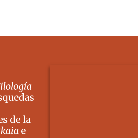
Filología
squedas
s de la
zkaia
e