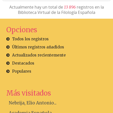
Actualmente hay un total de
registros en la
1
3
8
9
6
Biblioteca Virtual de la Filología Española
Opciones
Todos los registros
Últimos registros añadidos
Actualizados recientemente
Destacados
Populares
Más visitados
Nebrija, Elio Antonio...