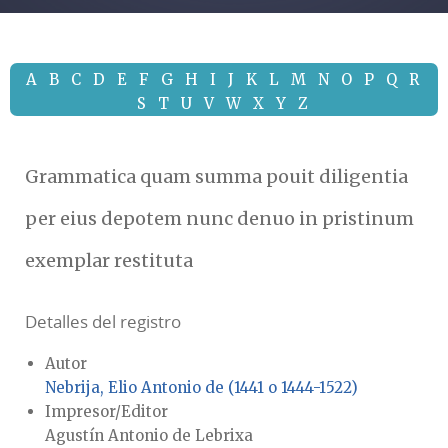
A
B
C
D
E
F
G
H
I
J
K
L
M
N
O
P
Q
R
S
T
U
V
W
X
Y
Z
Grammatica quam summa pouit diligentia
per eius depotem nunc denuo in pristinum
exemplar restituta
Detalles del registro
Autor
Nebrija, Elio Antonio de (1441 o 1444-1522)
Impresor/Editor
Agustín Antonio de Lebrixa