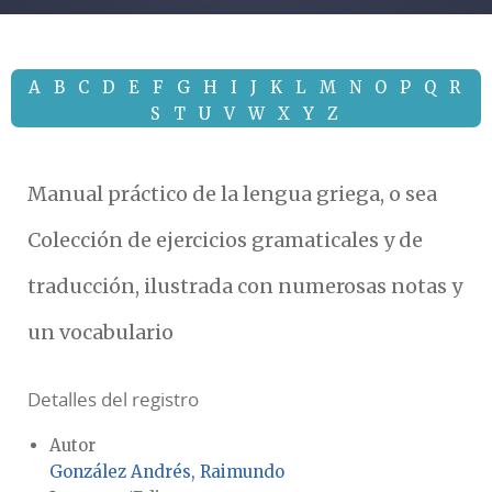
A
B
C
D
E
F
G
H
I
J
K
L
M
N
O
P
Q
R
S
T
U
V
W
X
Y
Z
Manual práctico de la lengua griega, o sea
Colección de ejercicios gramaticales y de
traducción, ilustrada con numerosas notas y
un vocabulario
Detalles del registro
Autor
González Andrés, Raimundo