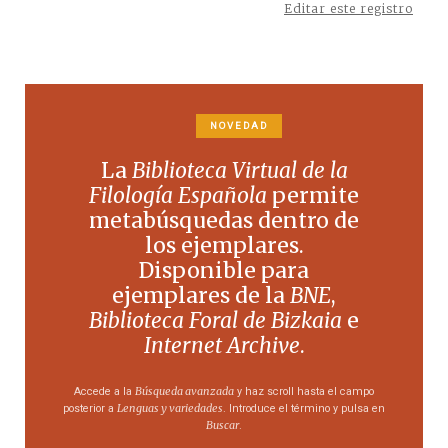
Editar este registro
NOVEDAD
La
Biblioteca Virtual de la
Filología Española
permite
metabúsquedas dentro de
los ejemplares.
Disponible para
ejemplares de la
BNE
,
Biblioteca Foral de Bizkaia
e
Internet Archive
.
Búsqueda avanzada
Accede a la
y haz scroll hasta el campo
Lenguas y variedades
posterior a
. Introduce el término y pulsa en
Buscar
.