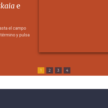
zkaia
e
hasta el campo
l término y pulsa
1
2
3
4