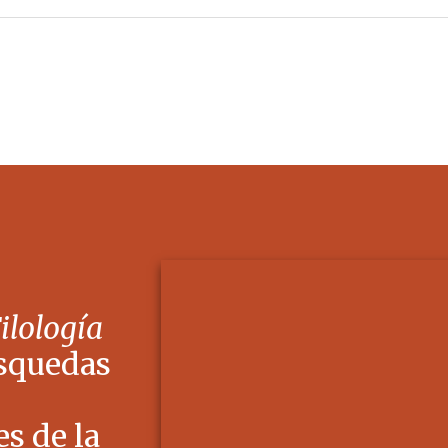
Filología
squedas
s de la