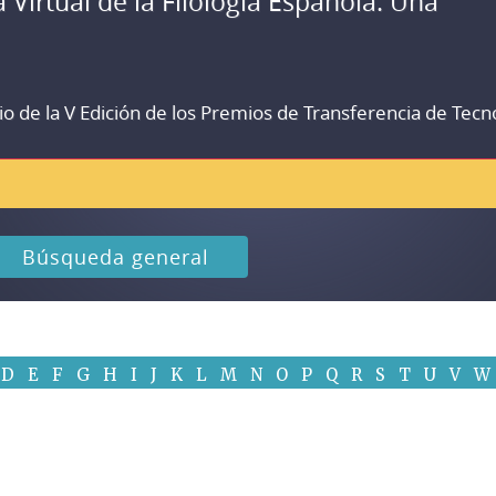
a Virtual de la Filología Española. Una
io de la V Edición de los Premios de Transferencia de Tecn
Búsqueda general
D
E
F
G
H
I
J
K
L
M
N
O
P
Q
R
S
T
U
V
W