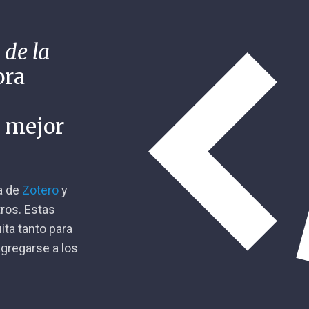
 de la
ora
n mejor
ca de
Zotero
y
tros. Estas
ita tanto para
gregarse a los