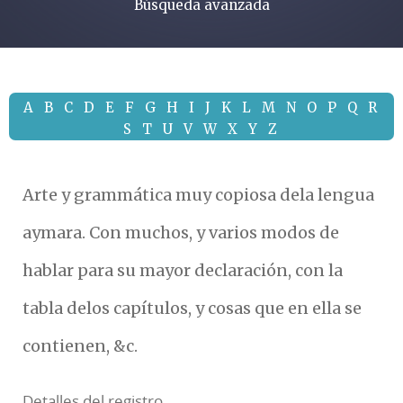
Búsqueda avanzada
A
B
C
D
E
F
G
H
I
J
K
L
M
N
O
P
Q
R
S
T
U
V
W
X
Y
Z
Arte y grammática muy copiosa dela lengua
aymara. Con muchos, y varios modos de
hablar para su mayor declaración, con la
tabla delos capítulos, y cosas que en ella se
contienen, &c.
Detalles del registro