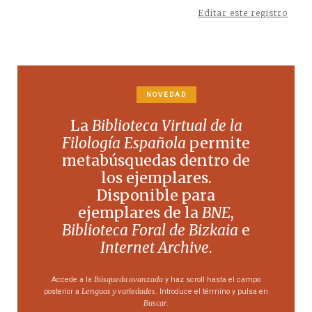
Editar este registro
NOVEDAD
La
Biblioteca Virtual de la
Filología Española
permite
metabúsquedas dentro de
los ejemplares.
Disponible para
ejemplares de la
BNE
,
Biblioteca Foral de Bizkaia
e
Internet Archive
.
Búsqueda avanzada
Accede a la
y haz scroll hasta el campo
Lenguas y variedades
posterior a
. Introduce el término y pulsa en
Buscar
.