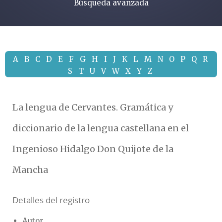
Búsqueda avanzada
A
B
C
D
E
F
G
H
I
J
K
L
M
N
O
P
Q
R
S
T
U
V
W
X
Y
Z
La lengua de Cervantes. Gramática y
diccionario de la lengua castellana en el
Ingenioso Hidalgo Don Quijote de la
Mancha
Detalles del registro
Autor