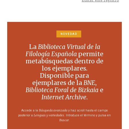
Editar este registro
NOVEDAD
La
Biblioteca Virtual de la
Filología Española
permite
metabúsquedas dentro de
los ejemplares.
Disponible para
ejemplares de la
BNE
,
Biblioteca Foral de Bizkaia
e
Internet Archive
.
Búsqueda avanzada
Accede a la
y haz scroll hasta el campo
Lenguas y variedades
posterior a
. Introduce el término y pulsa en
Buscar
.