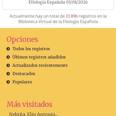
Filología Española 03/08/2026
Actualmente hay un total de
registros en la
1
3
8
9
6
Biblioteca Virtual de la Filología Española
Opciones
Todos los registros
Últimos registros añadidos
Actualizados recientemente
Destacados
Populares
Más visitados
Nebrija, Elio Antonio...