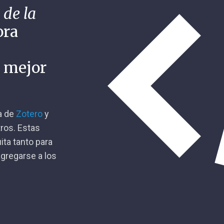
 de la
ora
n mejor
ca de
Zotero
y
tros. Estas
ita tanto para
gregarse a los