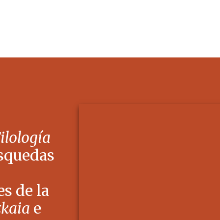
Filología
squedas
s de la
zkaia
e