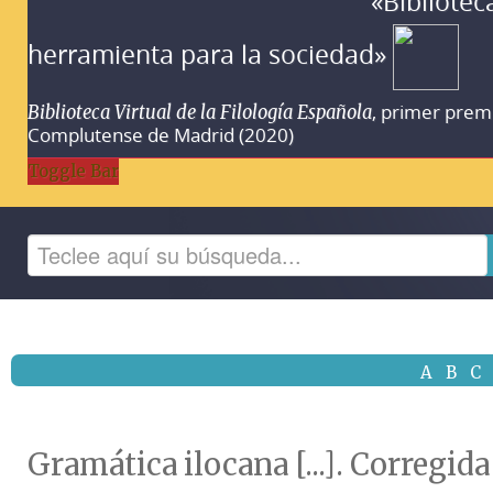
«Bibliotec
herramienta para la sociedad»
, primer prem
Biblioteca Virtual de la Filología Española
Complutense de Madrid (2020)
Toggle Bar
A
B
C
Gramática ilocana [...]. Corregid