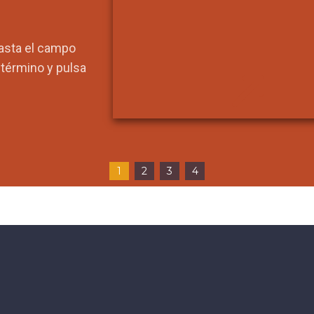
hasta el campo
l término y pulsa
1
2
3
4