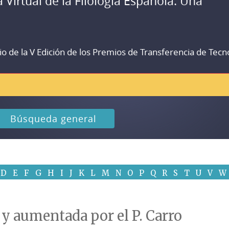
a Virtual de la Filología Española. Una
io de la V Edición de los Premios de Transferencia de Tecn
Búsqueda general
D
E
F
G
H
I
J
K
L
M
N
O
P
Q
R
S
T
U
V
W
a y aumentada por el P. Carro