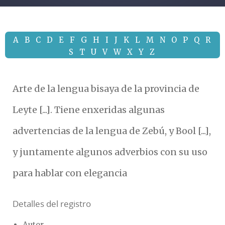
A
B
C
D
E
F
G
H
I
J
K
L
M
N
O
P
Q
R
S
T
U
V
W
X
Y
Z
Arte de la lengua bisaya de la provincia de
Leyte [...]. Tiene enxeridas algunas
advertencias de la lengua de Zebú, y Bool [...],
y juntamente algunos adverbios con su uso
para hablar con elegancia
Detalles del registro
Autor