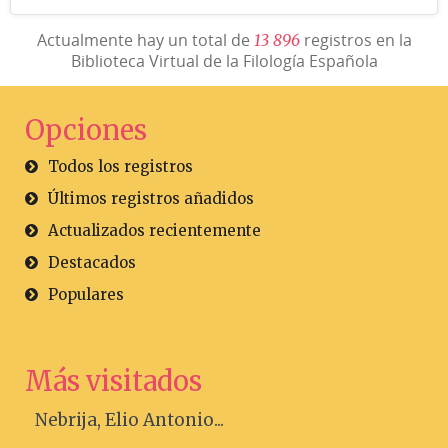
Actualmente hay un total de
registros en la
1
3
8
9
6
Biblioteca Virtual de la Filología Española
Opciones
Todos los registros
Últimos registros añadidos
Actualizados recientemente
Destacados
Populares
Más visitados
Nebrija, Elio Antonio...